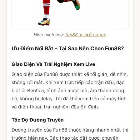
Hình minh hoạ:
fun88 ทางเข้า ล่าสุด
Ưu Điểm Nổi Bật – Tại Sao Nên Chọn Fun88?
Giao Diện Và Trải Nghiệm Xem Live
Giao diện của Fun88 được thiết kế tối giản, dễ nhìn,
không rối mắt. Khi xem trực tiếp các trận đấu, đặc
biệt là Benfica, hình ảnh mượt mà, âm thanh đồng
bộ, không bị delay. Tôi đã thử xem trên cả máy tính
và điện thoại, trải nghiệm đều ổn định.
Tốc Độ Đường Truyền
Đường truyền của Fun88 thuộc hàng nhanh nhất thị
trường hiện nay. Các thao tác đặt cược, chuyển