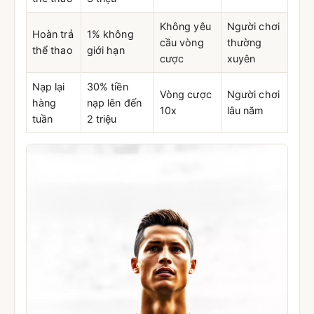
Không yêu
Người chơi
Hoàn trả
1% không
cầu vòng
thường
thể thao
giới hạn
cược
xuyên
Nạp lại
30% tiền
Vòng cược
Người chơi
hàng
nạp lên đến
10x
lâu năm
tuần
2 triệu