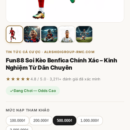
TIN TỨC CÁ CƯỢC · ALRSHIDIGROUP-RMC.COM
Fun88 Soi Kèo Benfica Chính Xác – Kinh
Nghiệm Từ Dân Chuyên
★★★★★
4.8 / 5.0 · 3,211+ đánh giá đã xác minh
Đang Chơi — Odds Cao
MỨC NẠP THAM KHẢO
100.000₫
200.000₫
500.000₫
1.000.000₫