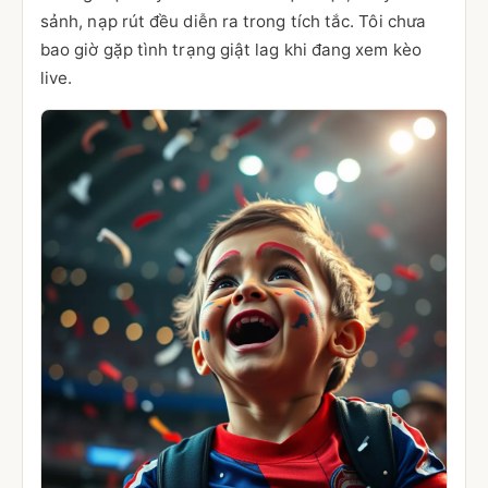
sảnh, nạp rút đều diễn ra trong tích tắc. Tôi chưa
bao giờ gặp tình trạng giật lag khi đang xem kèo
live.