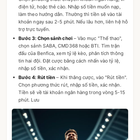
điện tử, hoặc thẻ cào. Nhập số tiền muốn nạp,
làm theo hướng dẫn. Thường thì tiền sẽ vào tài
khoản ngay sau 2-5 phút. Nếu lâu hơn, liên hệ hỗ
trợ trực tuyến.
Bước 3: Chọn sảnh chơi
– Vào mục "Thể thao",
chọn sảnh SABA, CMD368 hoặc BTI. Tìm trận
đấu của Benfica, xem tỷ lệ kèo, phân tích thông
tin hai đội. Đặt cược bằng cách nhấn vào tỷ lệ,
nhập số tiền, xác nhận.
Bước 4: Rút tiền
– Khi thắng cược, vào "Rút tiền".
Chọn phương thức rút, nhập số tiền, xác nhận.
Tiền sẽ về tài khoản ngân hàng trong vòng 5-15
phút. Lưu