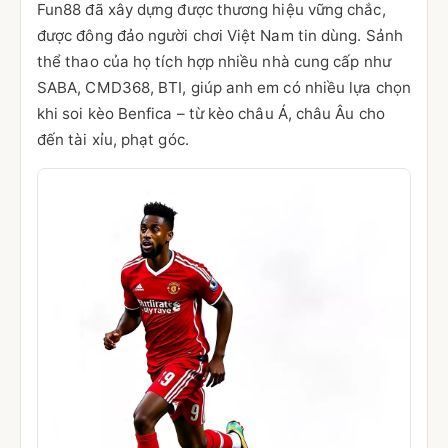
Fun88 đã xây dựng được thương hiệu vững chắc,
được đông đảo người chơi Việt Nam tin dùng. Sảnh
thể thao của họ tích hợp nhiều nhà cung cấp như
SABA, CMD368, BTI, giúp anh em có nhiều lựa chọn
khi soi kèo Benfica – từ kèo châu Á, châu Âu cho
đến tài xỉu, phạt góc.