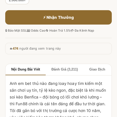
2.000.000₫
⚡ Nhận Thưởng
🔒 Bảo Mật SSL
🎰 Odds Cao
🔄 Hoàn Trả 1.5%
💳 Đa Kênh Nạp
🔥
474
người đang xem trang này
Nội Dung Bài Viết
Đánh Giá (3,211)
Giao Dịch
Anh em bet thủ nào đang loay hoay tìm kiếm một
sân chơi uy tín, tỷ lệ kèo ngon, đặc biệt là khi muốn
soi kèo Benfica – đội bóng có lối chơi khó lường –
thì Fun88 chính là cái tên đáng để đầu tư thời gian.
Tôi đã gắn bó với thị trường cá cược hơn 10 năm,