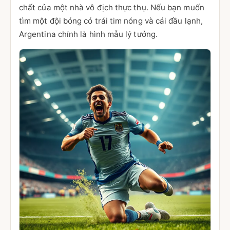
chất của một nhà vô địch thực thụ. Nếu bạn muốn
tìm một đội bóng có trái tim nóng và cái đầu lạnh,
Argentina chính là hình mẫu lý tưởng.