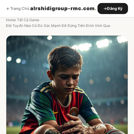
alrshidigroup-rmc.com
.
Trang Chủ
Đăng Ký
Home
›
Tất Cả Game
›
Đội Tuyển Nào Có Đủ Sức Mạnh Để Đứng Trên Đỉnh Vinh Qua