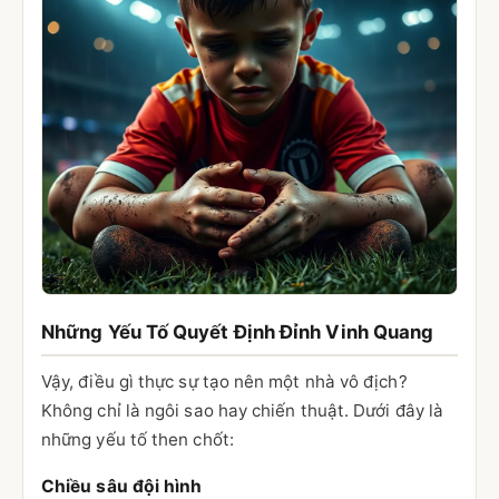
Những Yếu Tố Quyết Định Đỉnh Vinh Quang
Vậy, điều gì thực sự tạo nên một nhà vô địch?
Không chỉ là ngôi sao hay chiến thuật. Dưới đây là
những yếu tố then chốt:
Chiều sâu đội hình