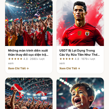
Những màn trình diễn xuất
USDT Bị Lợi Dụng Trong
thần thay đổi cục diện trận
Các Vụ Rửa Tiền Như Thế
đấu
Nào?
★★★★★
4.8 · 2680+ lượt
★★★★★
4.8 · 1979+ lượt
xem
xem
Xem Chi Tiết →
Xem Chi Tiết →