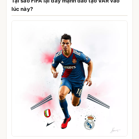
Tại sao FIFA lại đẩy mạnh đào tạo VAR vào
lúc này?