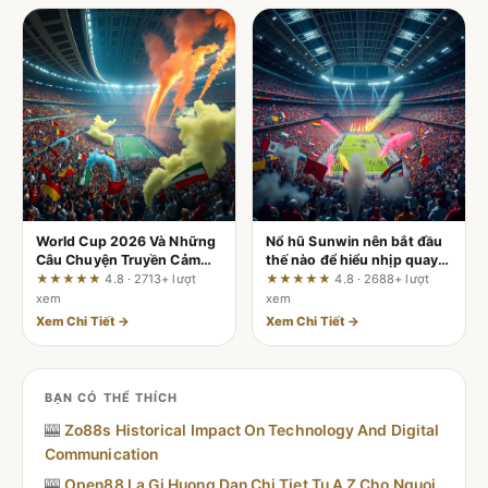
World Cup 2026 Và Những
Nổ hũ Sunwin nên bắt đầu
Câu Chuyện Truyền Cảm
thế nào để hiểu nhịp quay
Hứng Mạnh Mẽ
trong nhà cái
★★★★★
4.8 · 2713+ lượt
★★★★★
4.8 · 2688+ lượt
xem
xem
Xem Chi Tiết →
Xem Chi Tiết →
BẠN CÓ THỂ THÍCH
🎰
Zo88s Historical Impact On Technology And Digital
Communication
🎰
Open88 La Gi Huong Dan Chi Tiet Tu A Z Cho Nguoi