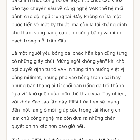
đã chính thức công bố kế hoạch tổ chức các khóa
đào tạo chuyên sâu về công nghệ VAR thế hệ mới
dành cho đội ngũ trọng tài. Đây không chỉ là một
bước tiến về mặt kỹ thuật, mà còn là lời khẳng định
cho tham vọng nâng cao tính công bằng và minh
bạch trong mỗi trận đấu.
Là một người yêu bóng đá, chắc hẳn bạn cũng từng
có những giây phút "đứng ngồi không yên" khi chờ
đợi quyết định từ tổ VAR. Những tình huống việt vị
bằng milimet, những pha vào bóng tranh cãi hay
những bàn thắng bị từ chối oan uổng đã trở thành
"gia vị" khó quên của môn thể thao vua. Tuy nhiên,
với khóa đào tạo lần này, FIFA hứa hẹn sẽ mang
đến một làn gió mới, giúp các trọng tài không chỉ
làm chủ công nghệ mà còn đưa ra những phán
quyết chính xác hơn bao giờ hết.