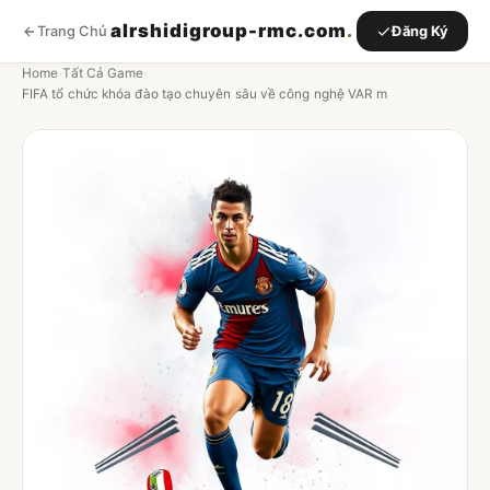
alrshidigroup-rmc.com
.
Trang Chủ
Đăng Ký
Home
›
Tất Cả Game
›
FIFA tổ chức khóa đào tạo chuyên sâu về công nghệ VAR m