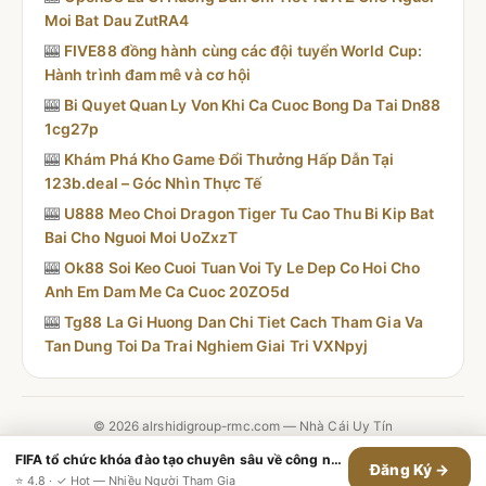
Moi Bat Dau ZutRA4
🎰
FIVE88 đồng hành cùng các đội tuyển World Cup:
Hành trình đam mê và cơ hội
🎰
Bi Quyet Quan Ly Von Khi Ca Cuoc Bong Da Tai Dn88
1cg27p
🎰
Khám Phá Kho Game Đổi Thưởng Hấp Dẫn Tại
123b.deal – Góc Nhìn Thực Tế
🎰
U888 Meo Choi Dragon Tiger Tu Cao Thu Bi Kip Bat
Bai Cho Nguoi Moi UoZxzT
🎰
Ok88 Soi Keo Cuoi Tuan Voi Ty Le Dep Co Hoi Cho
Anh Em Dam Me Ca Cuoc 20ZO5d
🎰
Tg88 La Gi Huong Dan Chi Tiet Cach Tham Gia Va
Tan Dung Toi Da Trai Nghiem Giai Tri VXNpyj
© 2026 alrshidigroup-rmc.com — Nhà Cái Uy Tín
Contact
·
Chính Sách Giao Dịch
·
Chính Sách Hoàn Trả
·
Chính Sách
FIFA tổ chức khóa đào tạo chuyên sâu về công nghệ VAR mới cho đội ngũ trọng tài điều hành giải đấu
Đăng Ký →
Bảo Mật
·
Điều Khoản Dịch Vụ
·
Tra Cứu Vé
·
Tất Cả Game
·
Sitemap
⭐ 4.8 · ✓ Hot — Nhiều Người Tham Gia