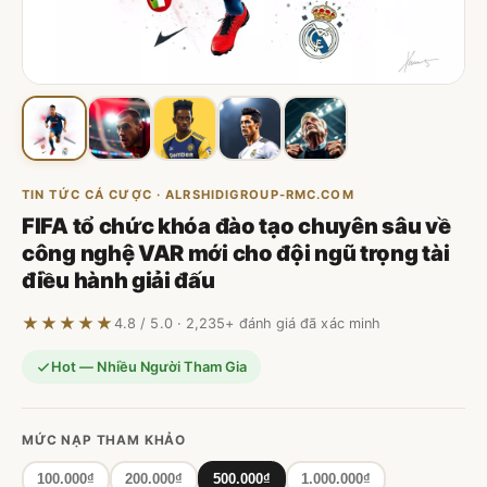
TIN TỨC CÁ CƯỢC · ALRSHIDIGROUP-RMC.COM
FIFA tổ chức khóa đào tạo chuyên sâu về
công nghệ VAR mới cho đội ngũ trọng tài
điều hành giải đấu
★★★★★
4.8 / 5.0 · 2,235+ đánh giá đã xác minh
Hot — Nhiều Người Tham Gia
MỨC NẠP THAM KHẢO
100.000₫
200.000₫
500.000₫
1.000.000₫