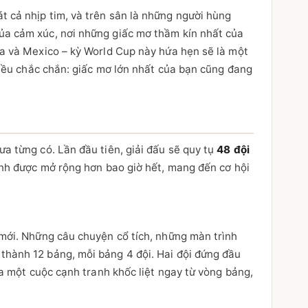
t cả nhịp tim, và trên sân là những người hùng
của cảm xúc, nơi những giấc mơ thầm kín nhất của
da và Mexico – kỳ World Cup này hứa hẹn sẽ là một
 điều chắc chắn: giấc mơ lớn nhất của bạn cũng đang
a từng có. Lần đầu tiên, giải đấu sẽ quy tụ
48 đội
tinh được mở rộng hơn bao giờ hết, mang đến cơ hội
 mới. Những câu chuyện cổ tích, những màn trình
thành 12 bảng, mỗi bảng 4 đội. Hai đội đứng đầu
ra một cuộc cạnh tranh khốc liệt ngay từ vòng bảng,