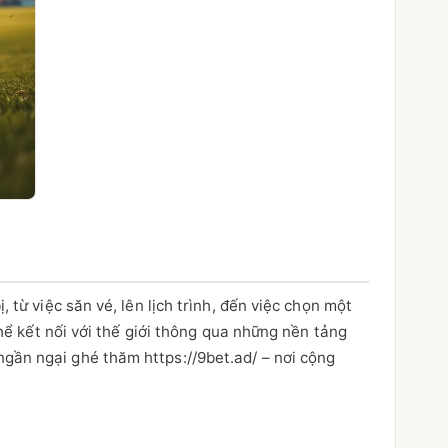
 từ việc săn vé, lên lịch trình, đến việc chọn một
thể kết nối với thế giới thông qua những nền tảng
gần ngại ghé thăm https://9bet.ad/ – nơi cộng