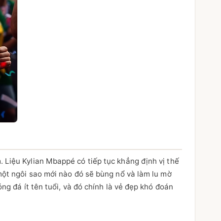
 Liệu Kylian Mbappé có tiếp tục khẳng định vị thế
 một ngôi sao mới nào đó sẽ bùng nổ và làm lu mờ
ng đá ít tên tuổi, và đó chính là vẻ đẹp khó đoán