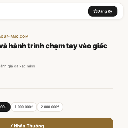
Đăng Ký
GROUP-RMC.COM
à hành trình chạm tay vào giấc
đánh giá đã xác minh
000₫
1.000.000₫
2.000.000₫
⚡ Nhận Thưởng