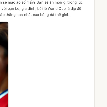
ạn sẽ mặc áo số mấy? Bạn sẽ ăn món gì trong lúc
i bạn bè, gia đình, bởi lẽ World Cup là dịp để
c thăng hoa nhất của bóng đá thế giới.