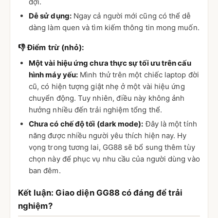
đợi.
Dễ sử dụng:
Ngay cả người mới cũng có thể dễ
dàng làm quen và tìm kiếm thông tin mong muốn.
👎 Điểm trừ (nhỏ):
Một vài hiệu ứng chưa thực sự tối ưu trên cấu
hình máy yếu:
Mình thử trên một chiếc laptop đời
cũ, có hiện tượng giật nhẹ ở một vài hiệu ứng
chuyển động. Tuy nhiên, điều này không ảnh
hưởng nhiều đến trải nghiệm tổng thể.
Chưa có chế độ tối (dark mode):
Đây là một tính
năng được nhiều người yêu thích hiện nay. Hy
vọng trong tương lai, GG88 sẽ bổ sung thêm tùy
chọn này để phục vụ nhu cầu của người dùng vào
ban đêm.
Kết luận: Giao diện GG88 có đáng để trải
nghiệm?