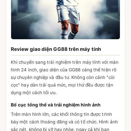
Review giao diện GG88 trên máy tính
Khi chuyển sang trải nghiệm trên máy tính với màn
hình 24 inch, giao diện của GG88 càng thể hiện rõ
sự chuyên nghiệp và đầu tư. Không còn cảnh "còi
cọc" hay dàn trải quá mức, mọi thứ đều được tận
dụng một cách tối ưu.
Bố cục tổng thể và trải nghiệm hình ảnh
Trên màn hình lớn, các khối thông tin được trình
bày một cách thoáng đãng và có tổ chức. Hình ảnh
sắc nét, không bị vỡ hay nhòe, ngay cả khi bạn