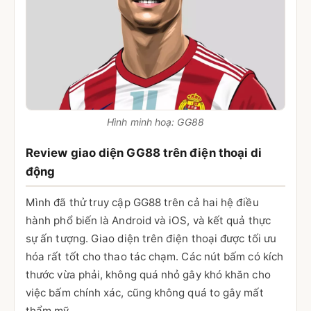
Hình minh hoạ: GG88
Review giao diện GG88 trên điện thoại di
động
Mình đã thử truy cập GG88 trên cả hai hệ điều
hành phổ biến là Android và iOS, và kết quả thực
sự ấn tượng. Giao diện trên điện thoại được tối ưu
hóa rất tốt cho thao tác chạm. Các nút bấm có kích
thước vừa phải, không quá nhỏ gây khó khăn cho
việc bấm chính xác, cũng không quá to gây mất
thẩm mỹ.