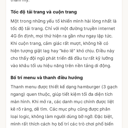
Tốc độ tải trang và cuộn trang
Một trong những yếu tố khiến mình hài lòng nhất là
tốc độ tải trang. Chỉ với một đường truyền internet
4G ổn định, mọi thứ hiện ra gần như ngay lập tức.
Khi cuộn trang, cảm giác rất mượt, không hề có
hiện tượng giật lag hay "kéo lê" khó chịu. Điều này
cho thấy đội ngũ phát triển đã đầu tư rất kỹ lưỡng
vào khâu tối ưu hiệu năng trên nền tảng di động.
Bố trí menu và thanh điều hướng
Thanh menu được thiết kế dạng hamburger (3 gạch
ngang) quen thuộc, giúp tiết kiệm tối đa diện tích
màn hình. Khi mở ra, các danh mục chính được liệt
kê rõ ràng, dễ tìm. Các mục phụ cũng được phân
loại logic, không làm người dùng bỡ ngỡ. Đặc biệt,
mình rất thích cách họ bố trí các trò chơi phổ biến