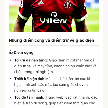
Những điểm cộng và điểm trừ về giao diện
👍 Điểm cộng:
Tối ưu đa nền tảng:
Giao diện mượt mà trên cả
điện thoại và máy tính, không có sự khác biệt về
chất lượng trải nghiệm.
Thiết kế hiện đại:
Màu sắc hài hòa, bố cục khoa
học, hình ảnh sắc nét, tạo cảm giác chuyên
nghiệp và tin cậy.
Tốc độ tải nhanh:
Trang web load rất nhanh, đặc
biệt là trên di động, giúp tiết kiệm thời gian chờ