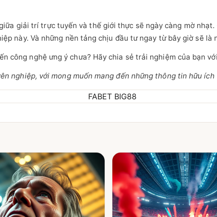
 giữa giải trí trực tuyến và thế giới thực sẽ ngày càng mờ nhạt.
hiệp này. Và những nền tảng chịu đầu tư ngay từ bây giờ sẽ là
n công nghệ ưng ý chưa? Hãy chia sẻ trải nghiệm của bạn với 
uyên nghiệp, với mong muốn mang đến những thông tin hữu ích