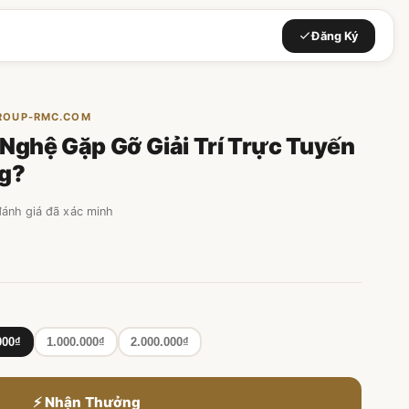
Đăng Ký
GROUP-RMC.COM
Nghệ Gặp Gỡ Giải Trí Trực Tuyến
ng?
đánh giá đã xác minh
000₫
1.000.000₫
2.000.000₫
⚡ Nhận Thưởng