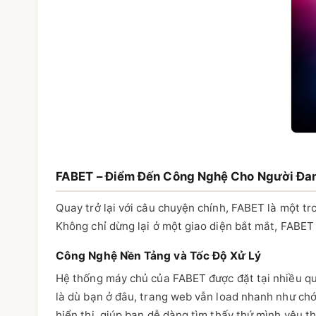
FABET – Điểm Đến Công Nghệ Cho Người Đ
Quay trở lại với câu chuyện chính, FABET là một t
Không chỉ dừng lại ở một giao diện bắt mắt, FABE
Công Nghệ Nền Tảng và Tốc Độ Xử Lý
Hệ thống máy chủ của FABET được đặt tại nhiều quố
là dù bạn ở đâu, trang web vẫn load nhanh như chớ
hiển thị, giúp bạn dễ dàng tìm thấy thứ mình yêu th