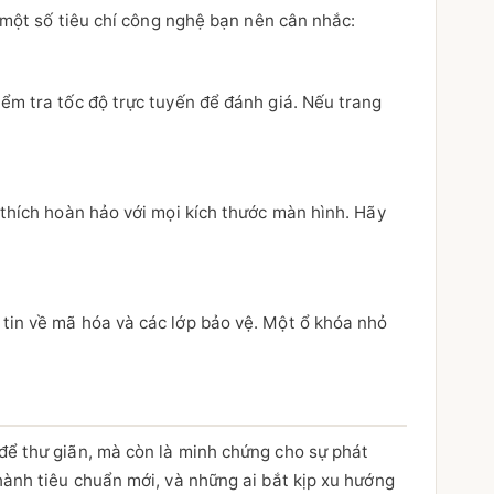
à một số tiêu chí công nghệ bạn nên cân nhắc:
ểm tra tốc độ trực tuyến để đánh giá. Nếu trang
 thích hoàn hảo với mọi kích thước màn hình. Hãy
tin về mã hóa và các lớp bảo vệ. Một ổ khóa nhỏ
để thư giãn, mà còn là minh chứng cho sự phát
hành tiêu chuẩn mới, và những ai bắt kịp xu hướng