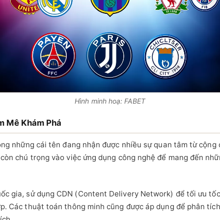
Hình minh hoạ: FABET
am Mê Khám Phá
rong những cái tên đang nhận được nhiều sự quan tâm từ cộng đ
T còn chú trọng vào việc ứng dụng công nghệ để mang đến nhữ
c gia, sử dụng CDN (Content Delivery Network) để tối ưu tốc
p. Các thuật toán thông minh cũng được áp dụng để phân tích
ích.