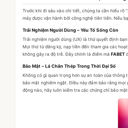
Trước khi đi sâu vào chi tiết, chúng ta cần hiểu rõ
máy được vận hành bởi công nghệ tiên tiến. Nếu bạn
Trải Nghiệm Người Dùng – Yếu Tố Sống Còn
Trải nghiệm người dùng (UX) là thứ quyết định bạn 
Mọi thứ từ đăng ký, nạp tiền đến tham gia các hoạt
không gây ra độ trễ. Đây chính là điểm mà
FABET
đ
Bảo Mật – Lá Chắn Thép Trong Thời Đại Số
Không có gì quan trọng hơn sự an toàn của thông t
bảo mật nghiêm ngặt. Điều này đảm bảo rằng mọi gi
động nào, hãy luôn kiểm tra các chứng chỉ bảo mật