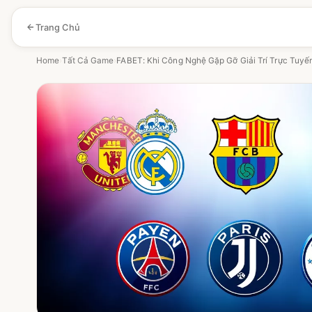
Trang Chủ
Home
›
Tất Cả Game
›
FABET: Khi Công Nghệ Gặp Gỡ Giải Trí Trực Tuyế