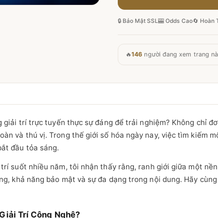
🔒 Bảo Mật SSL
🎰 Odds Cao
🔄 Hoàn 
🔥
146
người đang xem trang n
g giải trí trực tuyến thực sự đáng để trải nghiệm? Không chỉ đ
oàn và thú vị. Trong thế giới số hóa ngày nay, việc tìm kiếm m
ắt đầu tỏa sáng.
trí suốt nhiều năm, tôi nhận thấy rằng, ranh giới giữa một nền
trang, khả năng bảo mật và sự đa dạng trong nội dung. Hãy cùn
Giải Trí Công Nghệ?