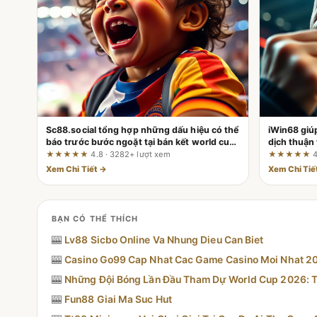
Sc88.social tổng hợp những dấu hiệu có thể
iWin68 giúp
báo trước bước ngoặt tại bán kết world cup
dịch thuận 
2026
★★★★★
4.8 · 3282+ lượt xem
★★★★★
4
Xem Chi Tiết →
Xem Chi Tiế
BẠN CÓ THỂ THÍCH
🎰
Lv88 Sicbo Online Va Nhung Dieu Can Biet
🎰
Casino Go99 Cap Nhat Cac Game Casino Moi Nhat 2
🎰
Những Đội Bóng Lần Đầu Tham Dự World Cup 2026: T
🎰
Fun88 Giai Ma Suc Hut