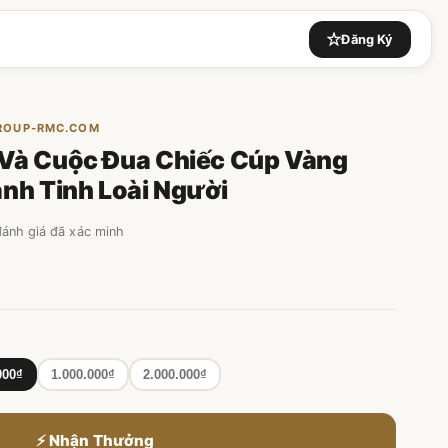
Đăng Ký
GROUP-RMC.COM
Và Cuộc Đua Chiếc Cúp Vàng
nh Tinh Loài Người
đánh giá đã xác minh
000₫
1.000.000₫
2.000.000₫
⚡ Nhận Thưởng