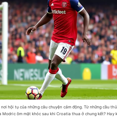
à nơi hội tụ của những câu chuyện cảm động. Từ những cầu th
ka Modric ôm mặt khóc sau khi Croatia thua ở chung kết? Hay