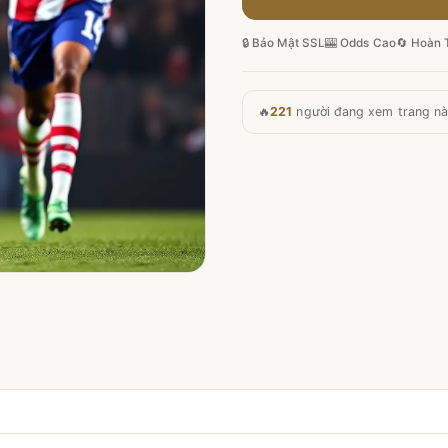
🔒 Bảo Mật SSL
🎰 Odds Cao
🔄 Hoàn 
🔥
221
người đang xem trang n