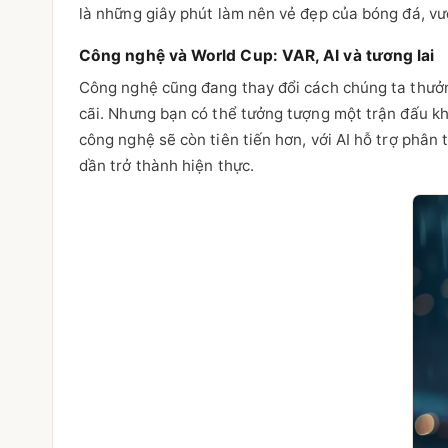
là những giây phút làm nên vẻ đẹp của bóng đá, vư
Công nghệ và World Cup: VAR, AI và tương lai
Công nghệ cũng đang thay đổi cách chúng ta thưởn
cãi. Nhưng bạn có thể tưởng tượng một trận đấu kh
công nghệ sẽ còn tiên tiến hơn, với AI hỗ trợ phân
dần trở thành hiện thực.