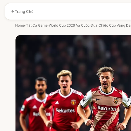
Trang Chủ
Home
›
Tất Cả Game
›
World Cup 2026 Và Cuộc Đua Chiếc Cúp Vàng Da