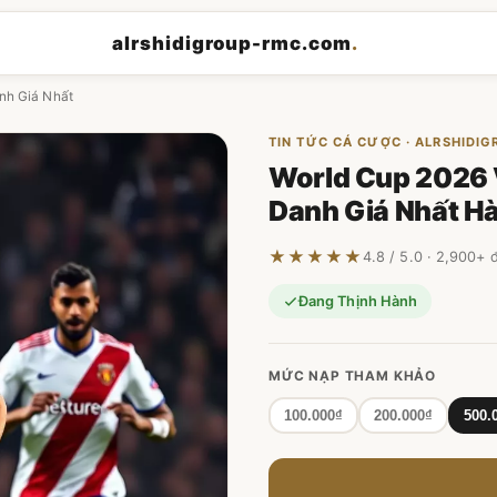
alrshidigroup-rmc.com
.
nh Giá Nhất
TIN TỨC CÁ CƯỢC · ALRSHIDI
World Cup 2026 
Danh Giá Nhất Hà
★★★★★
4.8 / 5.0 · 2,900+ 
Đang Thịnh Hành
MỨC NẠP THAM KHẢO
100.000₫
200.000₫
500.