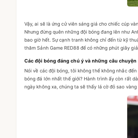
Vậy, ai sẽ là ứng cử viên sáng giá cho chiếc cúp v
Nhưng đừng quên những đội bóng đang lên như Anh,
bao giờ hết. Sự cạnh tranh không chỉ đến từ kỹ th
thăm Sảnh Game RED88 để có những phút giây giải t
Các đội bóng đáng chú ý và những câu chuyện 
Nói về các đội bóng, tôi không thể không nhắc đến 
bóng đá lớn nhất thế giới? Hành trình ấy còn rất d
ngày không xa, chúng ta sẽ thấy lá cờ đỏ sao vàng 