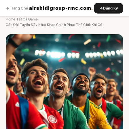
alrshidigroup-rmc.com
.
Trang Chủ
Đăng Ký
Home
›
Tất Cả Game
›
Các Đội Tuyển Đầy Khát Khao Chinh Phục Thế Giới: Khi Cô