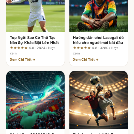
Top Ngôi Sao Có Thể Tạo
Hướng dẫn chơi Lasegali dễ
Nên Sự Khác Biệt Lớn Nhất
hiểu cho người mới bắt đầu
★★★★★
4.8 · 2824+ lượt
★★★★★
4.8 · 3280+ lượt
xem
xem
Xem Chi Tiết →
Xem Chi Tiết →