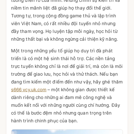
tưởng điên rồ của mình. Nhưng chính sự kiên trì và
niềm tin mãnh liệt đã giúp họ thay đổi thế giới.
Tương tự, trong cộng đồng game thủ và lập trình
viên Việt Nam, có rất nhiều đội tuyển nhỏ nhưng
đầy tham vọng. Họ luyện tập mỗi ngày, học hỏi từ
những thất bại và không ngừng cải thiện kỹ năng.
Một trong những yếu tố giúp họ duy trì đà phát
triển là có một hệ sinh thái hỗ trợ. Các nền tảng
trực tuyến không chỉ là nơi để giải trí, mà còn là môi
trường để giao lưu, học hỏi và thử thách. Nếu bạn
đang tìm kiếm một điểm đến như vậy, hãy ghé thăm
s666 vcy.uk.com
– một không gian được thiết kế
dành riêng cho những ai đam mê công nghệ và
muốn kết nối với những người cùng chí hướng. Đây
có thể là bước đệm nhỏ nhưng quan trọng trên
hành trình chinh phục của bạn.