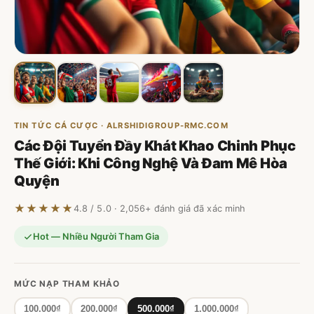
TIN TỨC CÁ CƯỢC · ALRSHIDIGROUP-RMC.COM
Các Đội Tuyển Đầy Khát Khao Chinh Phục
Thế Giới: Khi Công Nghệ Và Đam Mê Hòa
Quyện
★★★★★
4.8 / 5.0 · 2,056+ đánh giá đã xác minh
Hot — Nhiều Người Tham Gia
MỨC NẠP THAM KHẢO
100.000₫
200.000₫
500.000₫
1.000.000₫