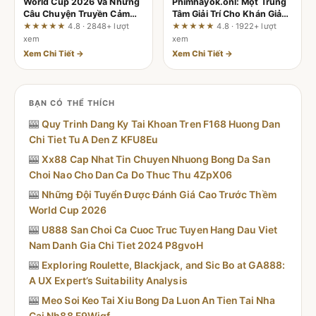
World Cup 2026 Và Những
Phimhayok.onl: Một Trung
Câu Chuyện Truyền Cảm
Tâm Giải Trí Cho Khán Giả
Hứng Bất Tận Cho Thế Hệ
Toàn Cầu - Phân Tích
★★★★★
4.8 · 2848+ lượt
★★★★★
4.8 · 1922+ lượt
Mới
Chuyên Sâu Từ Góc Nhìn
xem
xem
Người Dùng
Xem Chi Tiết →
Xem Chi Tiết →
BẠN CÓ THỂ THÍCH
🎰
Quy Trinh Dang Ky Tai Khoan Tren F168 Huong Dan
Chi Tiet Tu A Den Z KFU8Eu
🎰
Xx88 Cap Nhat Tin Chuyen Nhuong Bong Da San
Choi Nao Cho Dan Ca Do Thuc Thu 4ZpX06
🎰
Những Đội Tuyển Được Đánh Giá Cao Trước Thềm
World Cup 2026
🎰
U888 San Choi Ca Cuoc Truc Tuyen Hang Dau Viet
Nam Danh Gia Chi Tiet 2024 P8gvoH
🎰
Exploring Roulette, Blackjack, and Sic Bo at GA888:
A UX Expert’s Suitability Analysis
🎰
Meo Soi Keo Tai Xiu Bong Da Luon An Tien Tai Nha