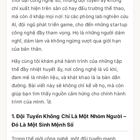
thời đại công nghệ số, những đội tuyển ấy không
chỉ xuất hiện trên sân cỏ hay đấu trường thể thao,
mà còn ở khắp mọi nơi: từ các phòng lab nghiên cứu
AI, đội ngũ phát triển game, cho đến những startup
công nghệ đầy tham vọng. Họ là những người dám
nghĩ, dám làm và không ngừng vượt qua giới hạn
của bản thân.
Hãy cùng tôi khám phá hành trình của những tập
thể đầy nhiệt huyết ấy, nơi công nghệ là vũ khí,
đam mê là nhiên liệu, và khát khao là la bàn dẫn
đường. Bài viết này sẽ không chỉ kể về họ, mà còn
giúp bạn tìm thấy nguồn cảm hứng cho chính hành
trình của mình. 🚀
1. Đội Tuyển Không Chỉ Là Một Nhóm Người –
Đó Là Một Sinh Mệnh Số
Trong thế giới công nghệ, một đội tuyển mạnh