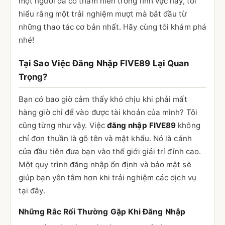
một người đã có thâm niên trong lĩnh vực này, tôi
hiểu rằng một trải nghiệm mượt mà bắt đầu từ
những thao tác cơ bản nhất. Hãy cùng tôi khám phá
nhé!
Tại Sao Việc Đăng Nhập FIVE89 Lại Quan
Trọng?
Bạn có bao giờ cảm thấy khó chịu khi phải mất
hàng giờ chỉ để vào được tài khoản của mình? Tôi
cũng từng như vậy. Việc
đăng nhập FIVE89
không
chỉ đơn thuần là gõ tên và mật khẩu. Nó là cánh
cửa đầu tiên đưa bạn vào thế giới giải trí đỉnh cao.
Một quy trình đăng nhập ổn định và bảo mật sẽ
giúp bạn yên tâm hơn khi trải nghiệm các dịch vụ
tại đây.
Những Rắc Rối Thường Gặp Khi Đăng Nhập