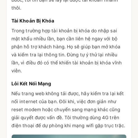
thôi.
Tài Khoản Bị Khóa
Trong trường hợp tài khoản bị khóa do nhập sai
mật khẩu nhiều lần, bạn cần liên hệ ngay với bộ
phận hỗ trợ khách hàng. Họ sẽ giúp bạn mở khóa
và kiểm tra lại thông tin. Đừng tự ý thử lại nhiều
lần, vì điều đó có thể khiến tài khoản bị khóa vĩnh
viễn.
Lỗi Kết Nối Mạng
Nếu trang web không tải được, hãy kiểm tra lại kết
nối internet của bạn. Đôi khi, việc đơn giản như
reset modem hoặc chuyển sang mạng khác cũng
giải quyết được vấn đề. Tôi thường dùng 4G trên
điện thoại để dự phòng khi mạng wifi gặp trục trặc.