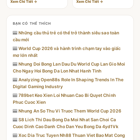
Xem Chi Tiết →
Xem Chi Tiết →
BẠN CÓ THỂ THÍCH
🎰
Những cầu thủ trẻ có thể trở thành siêu sao toàn
cầu mới
🎰
World Cup 2026 và hành trình chạm tay vào giấc
mơ lớn nhất
🎰
Nhung Doi Bong Lan Dau Du World Cup Lan Gio Moi
Cho Ngay Hoi Bong Da Lon Nhat Hanh Tinh
🎰
Analyzing Open88s Role In Shaping Trends In The
Digital Gaming Industry
🎰
789bet Keo Xien Loi Nhuan Cao Bi Quyet Chinh
Phuc Cuoc Xien
🎰
Nhung An So Thu Vi Truoc Them World Cup 2026
🎰
S8 Lich Thi Dau Bong Da Moi Nhat San Choi Ca
Cuoc Dinh Cao Danh Cho Dan Yeu Bong Da 4yd1Vk
🎰
Xoc Dia Truc Tuyen Nh88 Thuan Viet Bao Mat Cong