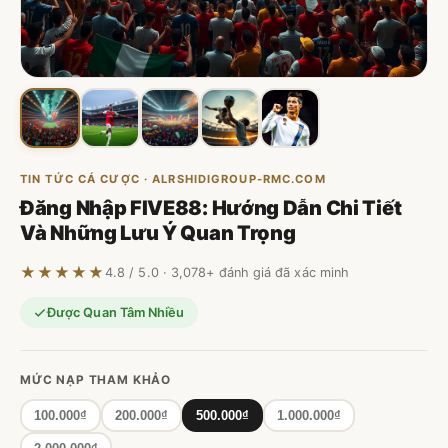
TIN TỨC CÁ CƯỢC · ALRSHIDIGROUP-RMC.COM
Đăng Nhập FIVE88: Hướng Dẫn Chi Tiết
Và Những Lưu Ý Quan Trọng
★★★★★
4.8 / 5.0 · 3,078+ đánh giá đã xác minh
Được Quan Tâm Nhiều
MỨC NẠP THAM KHẢO
100.000₫
200.000₫
500.000₫
1.000.000₫