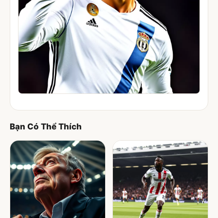
Bạn Có Thể Thích