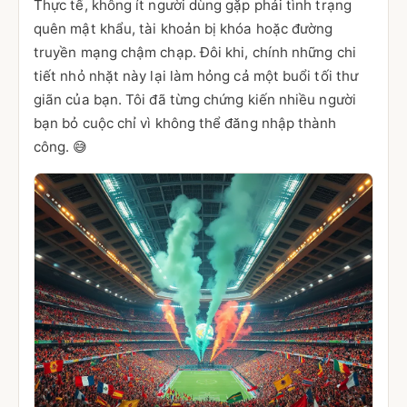
Thực tế, không ít người dùng gặp phải tình trạng
quên mật khẩu, tài khoản bị khóa hoặc đường
truyền mạng chậm chạp. Đôi khi, chính những chi
tiết nhỏ nhặt này lại làm hỏng cả một buổi tối thư
giãn của bạn. Tôi đã từng chứng kiến nhiều người
bạn bỏ cuộc chỉ vì không thể đăng nhập thành
công. 😅