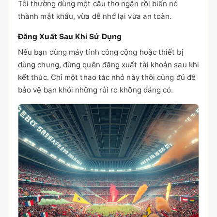
Tôi thường dùng một câu thơ ngắn rồi biến nó
thành mật khẩu, vừa dễ nhớ lại vừa an toàn.
Đăng Xuất Sau Khi Sử Dụng
Nếu bạn dùng máy tính công cộng hoặc thiết bị
dùng chung, đừng quên đăng xuất tài khoản sau khi
kết thúc. Chỉ một thao tác nhỏ này thôi cũng đủ để
bảo vệ bạn khỏi những rủi ro không đáng có.