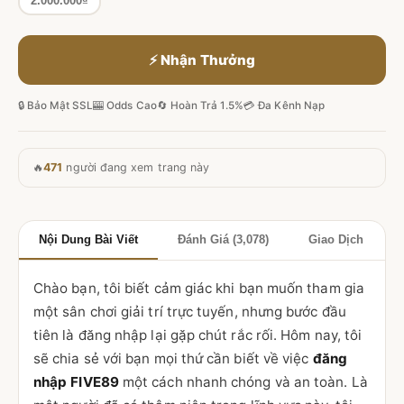
2.000.000₫
⚡ Nhận Thưởng
🔒 Bảo Mật SSL
🎰 Odds Cao
🔄 Hoàn Trả 1.5%
💳 Đa Kênh Nạp
🔥
471
người đang xem trang này
Nội Dung Bài Viết
Đánh Giá (3,078)
Giao Dịch
Chào bạn, tôi biết cảm giác khi bạn muốn tham gia
một sân chơi giải trí trực tuyến, nhưng bước đầu
tiên là đăng nhập lại gặp chút rắc rối. Hôm nay, tôi
sẽ chia sẻ với bạn mọi thứ cần biết về việc
đăng
nhập FIVE89
một cách nhanh chóng và an toàn. Là