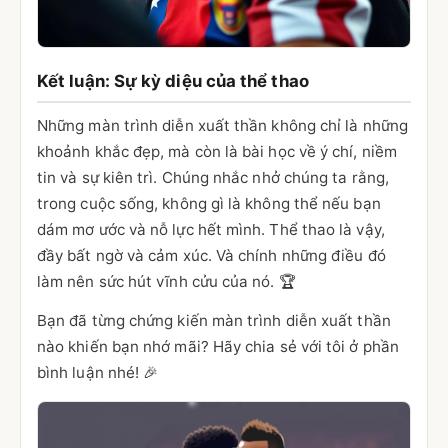
Kết luận: Sự kỳ diệu của thể thao
Những màn trình diễn xuất thần không chỉ là những
khoảnh khắc đẹp, mà còn là bài học về ý chí, niềm
tin và sự kiên trì. Chúng nhắc nhở chúng ta rằng,
trong cuộc sống, không gì là không thể nếu bạn
dám mơ ước và nỗ lực hết mình. Thể thao là vậy,
đầy bất ngờ và cảm xúc. Và chính những điều đó
làm nên sức hút vĩnh cửu của nó. 🏆
Bạn đã từng chứng kiến màn trình diễn xuất thần
nào khiến bạn nhớ mãi? Hãy chia sẻ với tôi ở phần
bình luận nhé! 🎉