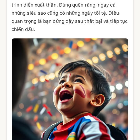
trình diễn xuất thần. Đừng quên rằng, ngay cả
những siêu sao cũng có những ngày tồi tệ. Điều
quan trọng là bạn đứng dậy sau thất bại và tiếp tục
chiến đấu.