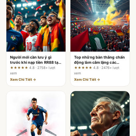
Người mới cần lưu ý gì
Top những bàn thắng chấn
trước khi nạp tiền RR88 tại
động làm câm lặng các
nhà cái
khán đài Ngoại hạng
★★★★★
4.8 · 2758+ lượt
★★★★★
4.8 · 2476+ lượt
xem
xem
Xem Chi Tiết →
Xem Chi Tiết →