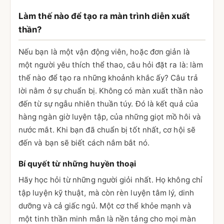
Làm thế nào để tạo ra màn trình diễn xuất
thần?
Nếu bạn là một vận động viên, hoặc đơn giản là
một người yêu thích thể thao, câu hỏi đặt ra là: làm
thế nào để tạo ra những khoảnh khắc ấy? Câu trả
lời nằm ở sự chuẩn bị. Không có màn xuất thần nào
đến từ sự ngẫu nhiên thuần túy. Đó là kết quả của
hàng ngàn giờ luyện tập, của những giọt mồ hôi và
nước mắt. Khi bạn đã chuẩn bị tốt nhất, cơ hội sẽ
đến và bạn sẽ biết cách nắm bắt nó.
Bí quyết từ những huyền thoại
Hãy học hỏi từ những người giỏi nhất. Họ không chỉ
tập luyện kỹ thuật, mà còn rèn luyện tâm lý, dinh
dưỡng và cả giấc ngủ. Một cơ thể khỏe mạnh và
một tinh thần minh mẫn là nền tảng cho mọi màn