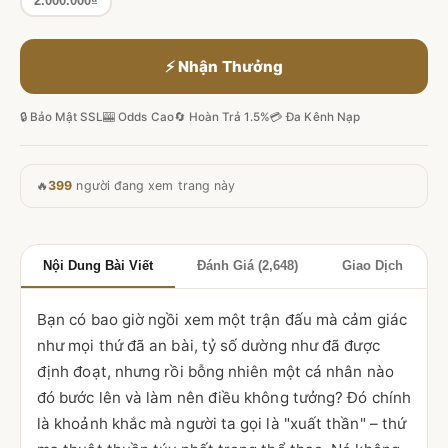
2.000.000₫
⚡ Nhận Thưởng
🔒 Bảo Mật SSL
🎰 Odds Cao
🔄 Hoàn Trả 1.5%
💳 Đa Kênh Nạp
🔥
399
người đang xem trang này
Nội Dung Bài Viết
Đánh Giá (2,648)
Giao Dịch
Bạn có bao giờ ngồi xem một trận đấu mà cảm giác
như mọi thứ đã an bài, tỷ số dường như đã được
định đoạt, nhưng rồi bỗng nhiên một cá nhân nào
đó bước lên và làm nên điều không tưởng? Đó chính
là khoảnh khắc mà người ta gọi là "xuất thần" – thứ