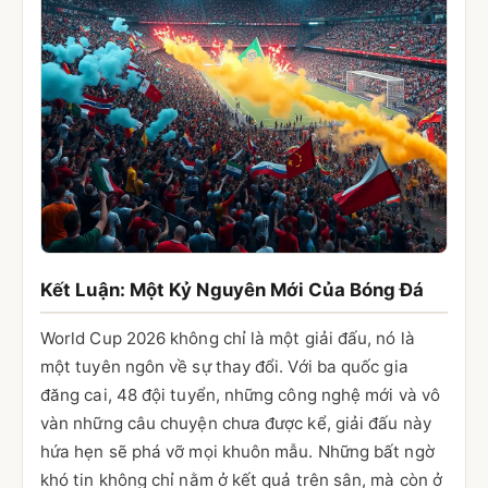
Kết Luận: Một Kỷ Nguyên Mới Của Bóng Đá
World Cup 2026 không chỉ là một giải đấu, nó là
một tuyên ngôn về sự thay đổi. Với ba quốc gia
đăng cai, 48 đội tuyển, những công nghệ mới và vô
vàn những câu chuyện chưa được kể, giải đấu này
hứa hẹn sẽ phá vỡ mọi khuôn mẫu. Những bất ngờ
khó tin không chỉ nằm ở kết quả trên sân, mà còn ở