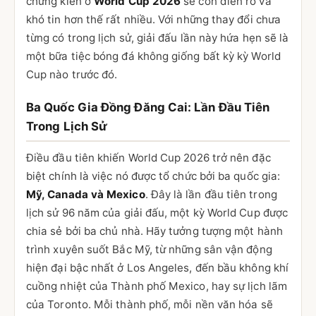
chứng kiến ở
World Cup 2026
sẽ còn điên rồ và
khó tin hơn thế rất nhiều. Với những thay đổi chưa
từng có trong lịch sử, giải đấu lần này hứa hẹn sẽ là
một bữa tiệc bóng đá không giống bất kỳ kỳ World
Cup nào trước đó.
Ba Quốc Gia Đồng Đăng Cai: Lần Đầu Tiên
Trong Lịch Sử
Điều đầu tiên khiến World Cup 2026 trở nên đặc
biệt chính là việc nó được tổ chức bởi ba quốc gia:
Mỹ, Canada và Mexico
. Đây là lần đầu tiên trong
lịch sử 96 năm của giải đấu, một kỳ World Cup được
chia sẻ bởi ba chủ nhà. Hãy tưởng tượng một hành
trình xuyên suốt Bắc Mỹ, từ những sân vận động
hiện đại bậc nhất ở Los Angeles, đến bầu không khí
cuồng nhiệt của Thành phố Mexico, hay sự lịch lãm
của Toronto. Mỗi thành phố, mỗi nền văn hóa sẽ