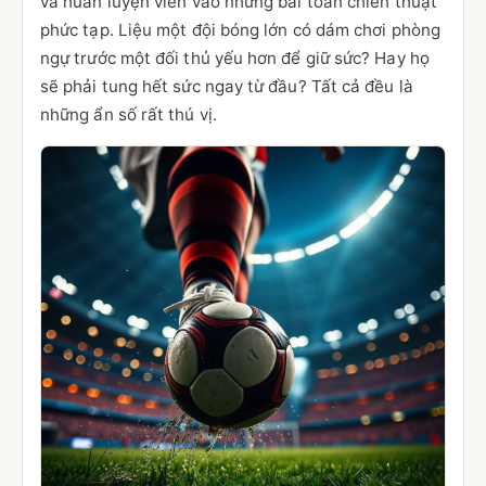
và huấn luyện viên vào những bài toán chiến thuật
phức tạp. Liệu một đội bóng lớn có dám chơi phòng
ngự trước một đối thủ yếu hơn để giữ sức? Hay họ
sẽ phải tung hết sức ngay từ đầu? Tất cả đều là
những ẩn số rất thú vị.