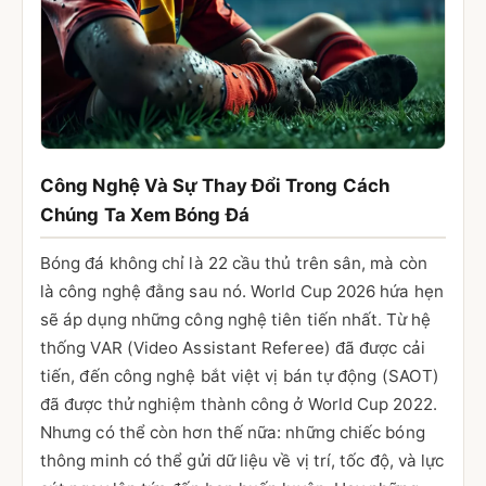
Công Nghệ Và Sự Thay Đổi Trong Cách
Chúng Ta Xem Bóng Đá
Bóng đá không chỉ là 22 cầu thủ trên sân, mà còn
là công nghệ đằng sau nó. World Cup 2026 hứa hẹn
sẽ áp dụng những công nghệ tiên tiến nhất. Từ hệ
thống VAR (Video Assistant Referee) đã được cải
tiến, đến công nghệ bắt việt vị bán tự động (SAOT)
đã được thử nghiệm thành công ở World Cup 2022.
Nhưng có thể còn hơn thế nữa: những chiếc bóng
thông minh có thể gửi dữ liệu về vị trí, tốc độ, và lực