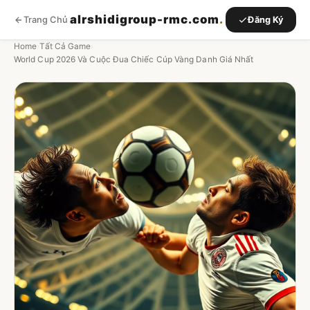
alrshidigroup-rmc.com
.
Trang Chủ
Đăng Ký
Home
›
Tất Cả Game
›
World Cup 2026 Và Cuộc Đua Chiếc Cúp Vàng Danh Giá Nhất