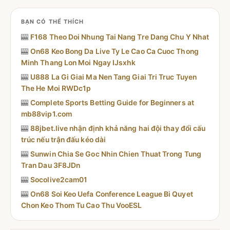
BẠN CÓ THỂ THÍCH
🎰
F168 Theo Doi Nhung Tai Nang Tre Dang Chu Y Nhat
🎰
On68 Keo Bong Da Live Ty Le Cao Ca Cuoc Thong
Minh Thang Lon Moi Ngay IJsxhk
🎰
U888 La Gi Giai Ma Nen Tang Giai Tri Truc Tuyen
The He Moi RWDc1p
🎰
Complete Sports Betting Guide for Beginners at
mb88vip1.com
🎰
88jbet.live nhận định khả năng hai đội thay đổi cấu
trúc nếu trận đấu kéo dài
🎰
Sunwin Chia Se Goc Nhin Chien Thuat Trong Tung
Tran Dau 3F8JDn
🎰
Socolive2cam01
🎰
On68 Soi Keo Uefa Conference League Bi Quyet
Chon Keo Thom Tu Cao Thu VooESL