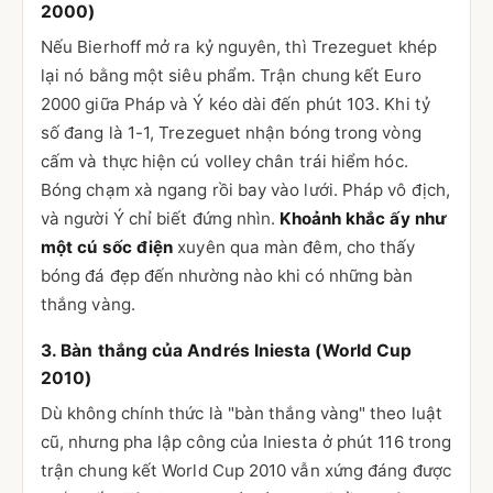
2000)
Nếu Bierhoff mở ra kỷ nguyên, thì Trezeguet khép
lại nó bằng một siêu phẩm. Trận chung kết Euro
2000 giữa Pháp và Ý kéo dài đến phút 103. Khi tỷ
số đang là 1-1, Trezeguet nhận bóng trong vòng
cấm và thực hiện cú volley chân trái hiểm hóc.
Bóng chạm xà ngang rồi bay vào lưới. Pháp vô địch,
và người Ý chỉ biết đứng nhìn.
Khoảnh khắc ấy như
một cú sốc điện
xuyên qua màn đêm, cho thấy
bóng đá đẹp đến nhường nào khi có những bàn
thắng vàng.
3. Bàn thắng của Andrés Iniesta (World Cup
2010)
Dù không chính thức là "bàn thắng vàng" theo luật
cũ, nhưng pha lập công của Iniesta ở phút 116 trong
trận chung kết World Cup 2010 vẫn xứng đáng được