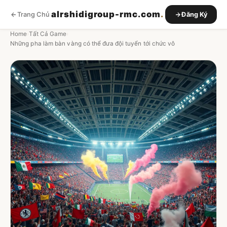
alrshidigroup-rmc.com
.
Trang Chủ
Đăng Ký
Home
›
Tất Cả Game
›
Những pha làm bàn vàng có thể đưa đội tuyển tới chức vô