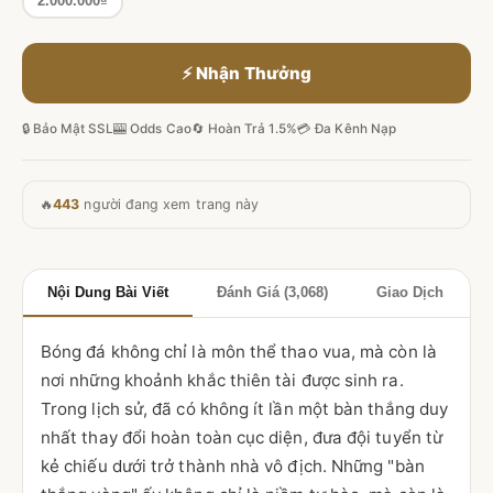
2.000.000₫
⚡ Nhận Thưởng
🔒 Bảo Mật SSL
🎰 Odds Cao
🔄 Hoàn Trả 1.5%
💳 Đa Kênh Nạp
🔥
443
người đang xem trang này
Nội Dung Bài Viết
Đánh Giá (3,068)
Giao Dịch
Bóng đá không chỉ là môn thể thao vua, mà còn là
nơi những khoảnh khắc thiên tài được sinh ra.
Trong lịch sử, đã có không ít lần một bàn thắng duy
nhất thay đổi hoàn toàn cục diện, đưa đội tuyển từ
kẻ chiếu dưới trở thành nhà vô địch. Những "bàn