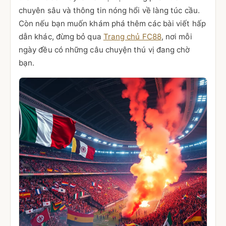
chuyên sâu và thông tin nóng hổi về làng túc cầu.
Còn nếu bạn muốn khám phá thêm các bài viết hấp
dẫn khác, đừng bỏ qua
Trang chủ FC88
, nơi mỗi
ngày đều có những câu chuyện thú vị đang chờ
bạn.