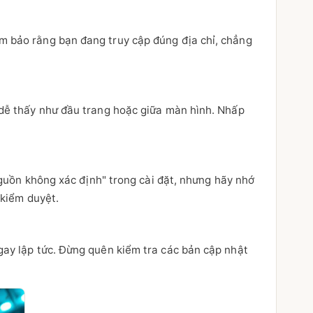
ảm bảo rằng bạn đang truy cập đúng địa chỉ, chẳng
í dễ thấy như đầu trang hoặc giữa màn hình. Nhấp
 nguồn không xác định" trong cài đặt, nhưng hãy nhớ
 kiểm duyệt.
ngay lập tức. Đừng quên kiểm tra các bản cập nhật