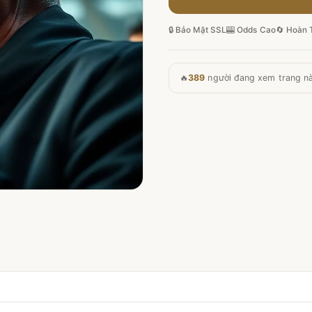
🔒 Bảo Mật SSL
🎰 Odds Cao
🔄 Hoàn 
🔥
389
người đang xem trang n