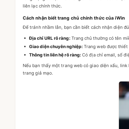
liên lạc chính thức.
Cách nhận biết trang chủ chính thức của iWin
Để tránh nhầm lẫn, bạn cần biết cách nhận diện đú
Địa chỉ URL rõ ràng:
Trang chủ thường có tên miền
Giao diện chuyên nghiệp:
Trang web được thiết 
Thông tin liên hệ rõ ràng:
Có địa chỉ email, số đi
Nếu bạn thấy một trang web có giao diện xấu, link 
trang giả mạo.