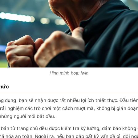
Hình minh hoạ: iwin
thức
g dụng, bạn sẽ nhận được rất nhiều lợi ích thiết thực. Đầu tiê
n trải nghiệm các trò chơi một cách mượt mà, không bị gián đo
 những người mới bắt đầu.
 bản từ trang chủ đều được kiểm tra kỹ lưỡng, đảm bảo không 
ã hóa an toàn. Ngoài ra, nếu bạn gặp bất kỳ vấn đề gì, đội n