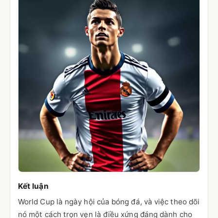
Kết luận
World Cup là ngày hội của bóng đá, và việc theo dõi
nó một cách trọn vẹn là điều xứng đáng dành cho