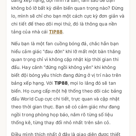
bảng xếp hạng, đội hình ra sân, làm sao để bạn
không bỏ lỡ bất kỳ diễn biến quan trọng nào? Đừng
lo, mình sẽ chỉ cho bạn một cách cực kỳ đơn giản và
chi tiết để theo dõi mọi thứ, đó là thông qua nền
tảng của nhà cái
TIP88
.
Nếu bạn là một fan cuồng bóng đá, chắc hẳn bạn
hiểu cảm giác "đau đớn" khi lỡ mất một bàn thắng
quan trọng chỉ vì không cập nhật kịp thời gian thi
đấu. Hay cảnh "đứng ngồi không yên" khi không
biết đội bóng yêu thích đang đứng ở vị trí nào trên
bảng xếp hạng. Với
TIP88
, mọi lo lắng đó sẽ tan
biến. Họ cung cấp một hệ thống theo dõi các bảng
đấu World Cup cực chi tiết, trực quan và cập nhật
theo thời gian thực. Bạn sẽ có cảm giác như đang
ngồi trong phòng họp báo, nắm rõ từng số liệu
thống kê, từng thay đổi nhỏ nhất trên sân cỏ.
Điều mình thích nhất ở đây là giao diện được thiết