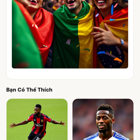
Bạn Có Thể Thích