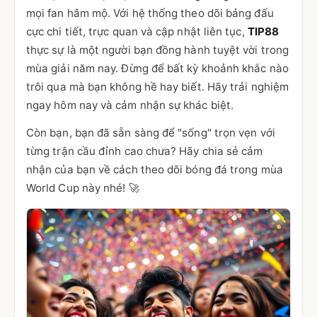
mọi fan hâm mộ. Với hệ thống theo dõi bảng đấu
cực chi tiết, trực quan và cập nhật liên tục,
TIP88
thực sự là một người bạn đồng hành tuyệt vời trong
mùa giải năm nay. Đừng để bất kỳ khoảnh khắc nào
trôi qua mà bạn không hề hay biết. Hãy trải nghiệm
ngay hôm nay và cảm nhận sự khác biệt.
Còn bạn, bạn đã sẵn sàng để "sống" trọn vẹn với
từng trận cầu đỉnh cao chưa? Hãy chia sẻ cảm
nhận của bạn về cách theo dõi bóng đá trong mùa
World Cup này nhé! 🚀