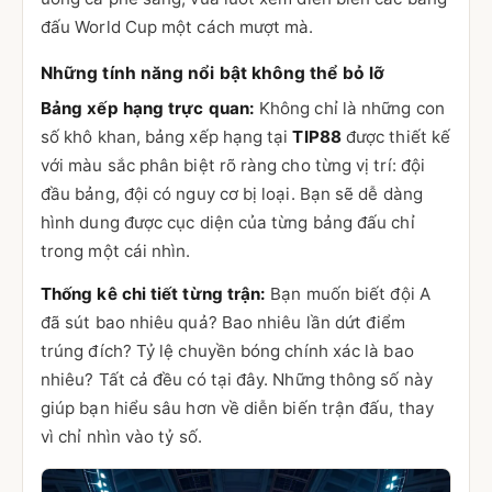
đấu World Cup một cách mượt mà.
Những tính năng nổi bật không thể bỏ lỡ
Bảng xếp hạng trực quan:
Không chỉ là những con
số khô khan, bảng xếp hạng tại
TIP88
được thiết kế
với màu sắc phân biệt rõ ràng cho từng vị trí: đội
đầu bảng, đội có nguy cơ bị loại. Bạn sẽ dễ dàng
hình dung được cục diện của từng bảng đấu chỉ
trong một cái nhìn.
Thống kê chi tiết từng trận:
Bạn muốn biết đội A
đã sút bao nhiêu quả? Bao nhiêu lần dứt điểm
trúng đích? Tỷ lệ chuyền bóng chính xác là bao
nhiêu? Tất cả đều có tại đây. Những thông số này
giúp bạn hiểu sâu hơn về diễn biến trận đấu, thay
vì chỉ nhìn vào tỷ số.