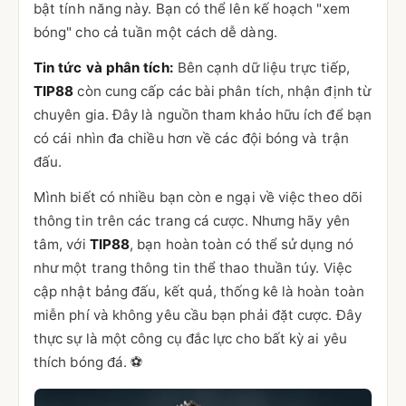
bật tính năng này. Bạn có thể lên kế hoạch "xem
bóng" cho cả tuần một cách dễ dàng.
Tin tức và phân tích:
Bên cạnh dữ liệu trực tiếp,
TIP88
còn cung cấp các bài phân tích, nhận định từ
chuyên gia. Đây là nguồn tham khảo hữu ích để bạn
có cái nhìn đa chiều hơn về các đội bóng và trận
đấu.
Mình biết có nhiều bạn còn e ngại về việc theo dõi
thông tin trên các trang cá cược. Nhưng hãy yên
tâm, với
TIP88
, bạn hoàn toàn có thể sử dụng nó
như một trang thông tin thể thao thuần túy. Việc
cập nhật bảng đấu, kết quả, thống kê là hoàn toàn
miễn phí và không yêu cầu bạn phải đặt cược. Đây
thực sự là một công cụ đắc lực cho bất kỳ ai yêu
thích bóng đá. ⚽