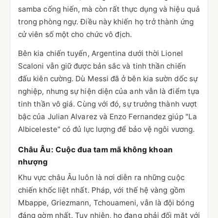
samba cống hiến, mà còn rất thực dụng và hiệu quả
trong phòng ngự. Điều này khiến họ trở thành ứng
cử viên số một cho chức vô địch.
Bên kia chiến tuyến, Argentina dưới thời Lionel
Scaloni vẫn giữ được bản sắc và tinh thần chiến
đấu kiên cường. Dù Messi đã ở bên kia sườn dốc sự
nghiệp, nhưng sự hiện diện của anh vẫn là điểm tựa
tinh thần vô giá. Cùng với đó, sự trưởng thành vượt
bậc của Julian Alvarez và Enzo Fernandez giúp "La
Albiceleste" có đủ lực lượng để bảo vệ ngôi vương.
Châu Âu: Cuộc đua tam mã không khoan
nhượng
Khu vực châu Âu luôn là nơi diễn ra những cuộc
chiến khốc liệt nhất. Pháp, với thế hệ vàng gồm
Mbappe, Griezmann, Tchouameni, vẫn là đội bóng
đáng gờm nhất. Tuy nhiên, họ đang phải đối mặt với