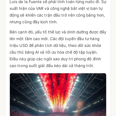
Luis de la Fuente sẽ phải tính toán từng nước đi. Sự
xuất hiện của VAR và công nghệ bắt việt vị bán tự
động sẽ khiến các trận đấu trở nên công bằng hơn,
nhưng cũng đầy kịch tính.
Bên cạnh đó, yếu tố thể lực và dinh dưỡng được đẩy
lên một tầm cao mới. Các đội tuyển đầu tư hàng
triệu USD để phân tích dữ liệu, theo dõi sức khỏe
cầu thủ bằng AI và tối ưu hóa chế độ tập luyện.
Điều này giúp các ngôi sao duy trì phong độ đỉnh
cao trong suốt giải đấu kéo dài cả tháng trời.