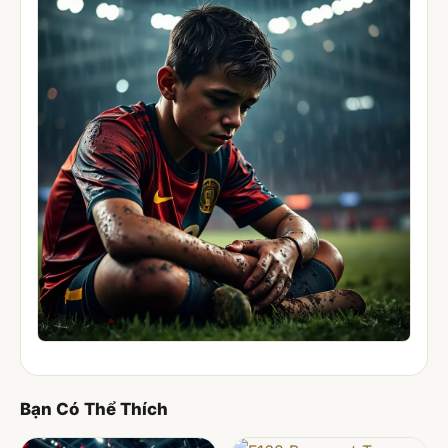
Bạn Có Thể Thích