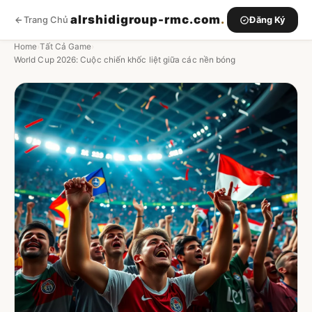
alrshidigroup-rmc.com
.
Trang Chủ
Đăng Ký
Home
›
Tất Cả Game
›
World Cup 2026: Cuộc chiến khốc liệt giữa các nền bóng