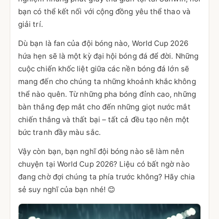
bạn có thể kết nối với cộng đồng yêu thể thao và
giải trí.
Dù bạn là fan của đội bóng nào, World Cup 2026
hứa hẹn sẽ là một kỳ đại hội bóng đá để đời. Những
cuộc chiến khốc liệt giữa các nền bóng đá lớn sẽ
mang đến cho chúng ta những khoảnh khắc không
thể nào quên. Từ những pha bóng đỉnh cao, những
bàn thắng đẹp mắt cho đến những giọt nước mắt
chiến thắng và thất bại – tất cả đều tạo nên một
bức tranh đầy màu sắc.
Vậy còn bạn, bạn nghĩ đội bóng nào sẽ làm nên
chuyện tại World Cup 2026? Liệu có bất ngờ nào
đang chờ đợi chúng ta phía trước không? Hãy chia
sẻ suy nghĩ của bạn nhé! 😊