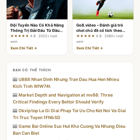
Đội Tuyển Nào Có Khả Năng
Go8.video – Đánh giá trò
Thống Trị Giải Đấu Từ Đầu
chơi chủ đề cổ tích theo
Đến Cuối?
từng bước sử dụng
★★★★★
4.8 · 2022+ lượt
★★★★★
4.8 · 3380+ lượt
xem
xem
Xem Chi Tiết →
Xem Chi Tiết →
BẠN CÓ THỂ THÍCH
🎰
U888 Nhan Dinh Nhung Tran Dau Hua Hen Nhieu
Kich Tinh WIW74t
🎰
Market Depth and Navigation at mv88: Three
Critical Findings Every Bettor Should Verify
🎰
Okviptop La Gi Giai Phap Toi Uu Cho Ket Noi Va Giai
Tri Truc Tuyen 1FNbSD
🎰
Game Bai Online Suc Hut Kho Cuong Va Nhung Dieu
Ban Can Biet