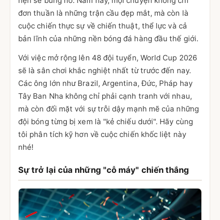
hẹn sẽ bùng nổ. Năm nay, mọi chuyện không chỉ
đơn thuần là những trận cầu đẹp mắt, mà còn là
cuộc chiến thực sự về chiến thuật, thể lực và cả
bản lĩnh của những nền bóng đá hàng đầu thế giới.
Với việc mở rộng lên 48 đội tuyển, World Cup 2026
sẽ là sân chơi khắc nghiệt nhất từ trước đến nay.
Các ông lớn như Brazil, Argentina, Đức, Pháp hay
Tây Ban Nha không chỉ phải cạnh tranh với nhau,
mà còn đối mặt với sự trỗi dậy mạnh mẽ của những
đội bóng từng bị xem là "kẻ chiếu dưới". Hãy cùng
tôi phân tích kỹ hơn về cuộc chiến khốc liệt này
nhé!
Sự trở lại của những "cỗ máy" chiến thắng