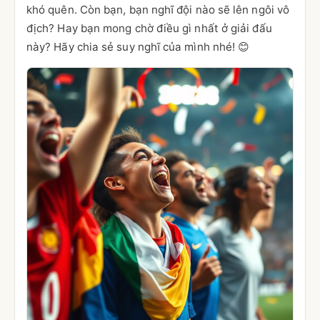
khó quên. Còn bạn, bạn nghĩ đội nào sẽ lên ngôi vô
địch? Hay bạn mong chờ điều gì nhất ở giải đấu
này? Hãy chia sẻ suy nghĩ của mình nhé! 😊