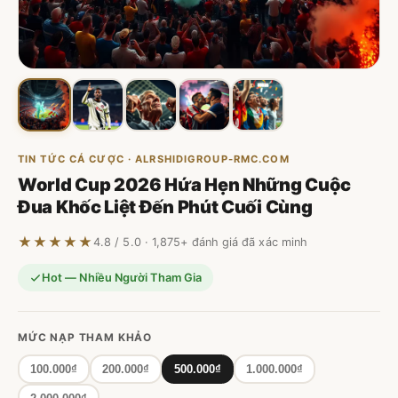
TIN TỨC CÁ CƯỢC · ALRSHIDIGROUP-RMC.COM
World Cup 2026 Hứa Hẹn Những Cuộc
Đua Khốc Liệt Đến Phút Cuối Cùng
★★★★★
4.8 / 5.0 · 1,875+ đánh giá đã xác minh
Hot — Nhiều Người Tham Gia
MỨC NẠP THAM KHẢO
100.000₫
200.000₫
500.000₫
1.000.000₫