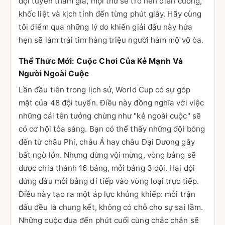
đội tuyển tham gia, mọi thứ sẽ trở nên điên cuồng,
khốc liệt và kịch tính đến từng phút giây. Hãy cùng
tôi điểm qua những lý do khiến giải đấu này hứa
hẹn sẽ làm trái tim hàng triệu người hâm mộ vỡ òa.
Thể Thức Mới: Cuộc Chơi Của Kẻ Mạnh Và
Người Ngoài Cuộc
Lần đầu tiên trong lịch sử, World Cup có sự góp
mặt của 48 đội tuyển. Điều này đồng nghĩa với việc
những cái tên tưởng chừng như "kẻ ngoài cuộc" sẽ
có cơ hội tỏa sáng. Bạn có thể thấy những đội bóng
đến từ châu Phi, châu Á hay châu Đại Dương gây
bất ngờ lớn. Nhưng đừng vội mừng, vòng bảng sẽ
được chia thành 16 bảng, mỗi bảng 3 đội. Hai đội
đứng đầu mỗi bảng đi tiếp vào vòng loại trực tiếp.
Điều này tạo ra một áp lực khủng khiếp: mỗi trận
đấu đều là chung kết, không có chỗ cho sự sai lầm.
Những cuộc đua đến phút cuối cùng chắc chắn sẽ