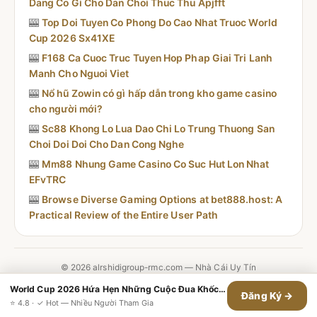
Dang Co Gi Cho Dan Choi Thuc Thu Apjfft
🎰
Top Doi Tuyen Co Phong Do Cao Nhat Truoc World
Cup 2026 Sx41XE
🎰
F168 Ca Cuoc Truc Tuyen Hop Phap Giai Tri Lanh
Manh Cho Nguoi Viet
🎰
Nổ hũ Zowin có gì hấp dẫn trong kho game casino
cho người mới?
🎰
Sc88 Khong Lo Lua Dao Chi Lo Trung Thuong San
Choi Doi Doi Cho Dan Cong Nghe
🎰
Mm88 Nhung Game Casino Co Suc Hut Lon Nhat
EFvTRC
🎰
Browse Diverse Gaming Options at bet888.host: A
Practical Review of the Entire User Path
© 2026 alrshidigroup-rmc.com — Nhà Cái Uy Tín
Contact
·
Chính Sách Giao Dịch
·
Chính Sách Hoàn Trả
·
Chính Sách
World Cup 2026 Hứa Hẹn Những Cuộc Đua Khốc Liệt Đến Phút Cuối Cùng
Đăng Ký →
Bảo Mật
·
Điều Khoản Dịch Vụ
·
Tra Cứu Vé
·
Tất Cả Game
·
Sitemap
⭐ 4.8 · ✓ Hot — Nhiều Người Tham Gia