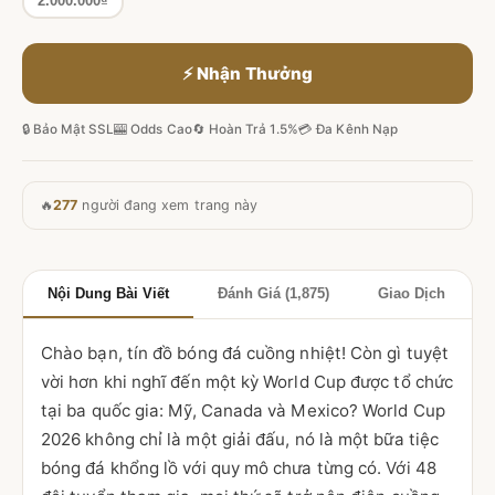
2.000.000₫
⚡ Nhận Thưởng
🔒 Bảo Mật SSL
🎰 Odds Cao
🔄 Hoàn Trả 1.5%
💳 Đa Kênh Nạp
🔥
277
người đang xem trang này
Nội Dung Bài Viết
Đánh Giá (1,875)
Giao Dịch
Chào bạn, tín đồ bóng đá cuồng nhiệt! Còn gì tuyệt
vời hơn khi nghĩ đến một kỳ World Cup được tổ chức
tại ba quốc gia: Mỹ, Canada và Mexico? World Cup
2026 không chỉ là một giải đấu, nó là một bữa tiệc
bóng đá khổng lồ với quy mô chưa từng có. Với 48