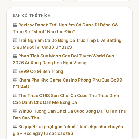
BẠN CÓ THỂ THÍCH
🎰
Review Dabet: Trải Nghiệm Cá Cược Di Động Có
Thực Sự “Mượt” Như Lời Đồn?
🎰
Trai Nghiem Ca Do Bong Da Truc Tiep Live Betting
Sieu Muot Tai Cm88 UY3zcS
🎰
Phan Tich Suc Manh Cac Doi Tuyen World Cup
2026 Ai Xung Dang Len Ngoi Vuong
🎰
Ev99 Co Gi Ben Trong
🎰
Kham Pha Kho Game Casino Phong Phu Cua Go99
FEU4uU
🎰
The Thao C168 San Choi Ca Cuoc The Thao Dinh
Cao Danh Cho Dan Me Bong Da
🎰
Win88 Huong Dan Choi Ca Cuoc Bong Da Tu Tan Thu
Den Cao Thu
🎰
Bí quyết sút phạt góc “chuối” khó chịu như chuyên
gia – Học ngay từ các cao thủ