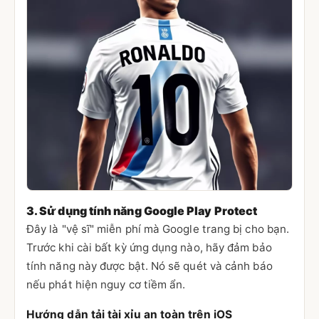
3. Sử dụng tính năng Google Play Protect
Đây là "vệ sĩ" miễn phí mà Google trang bị cho bạn.
Trước khi cài bất kỳ ứng dụng nào, hãy đảm bảo
tính năng này được bật. Nó sẽ quét và cảnh báo
nếu phát hiện nguy cơ tiềm ẩn.
Hướng dẫn tải tài xỉu an toàn trên iOS