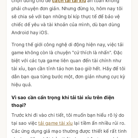
chọn đúng chỗ để
cách tải tài xỉu
an toàn không
phải chuyện đơn giản. Nhưng đừng lo, hôm nay tôi
sẽ chia sẻ với bạn những bí kíp thực tế để bảo vệ
chiếc dế yêu và tài khoản của mình, dù bạn dùng
Android hay iOS.
Trong thế giới công nghệ di động hiện nay, việc tải
game không còn là chuyện "cứ thích là nhấn". Đặc
biệt với các tựa game liên quan đến tài chính như
tài xỉu, bạn cần tỉnh táo hơn bao giờ hết. Hãy để tôi
dẫn bạn qua từng bước một, đơn giản nhưng cực kỳ
hiệu quả.
Vì sao cần cẩn trọng khi tải tài xỉu trên điện
thoại?
Trước khi đi vào chi tiết, tôi muốn bạn hiểu rõ lý do
tại sao việc
tải game tài xỉu
lại tiềm ẩn nhiều rủi ro.
Các ứng dụng giả mạo thường được thiết kế rất tinh