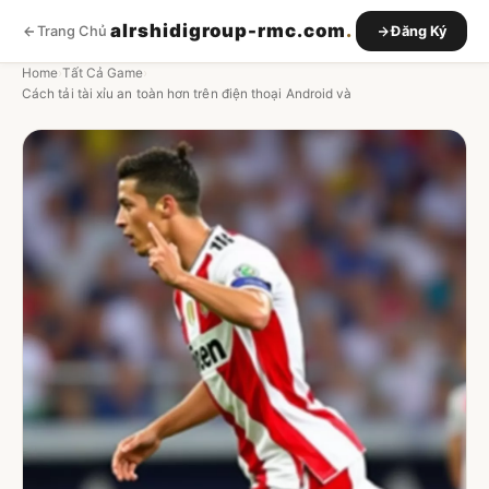
alrshidigroup-rmc.com
.
Trang Chủ
Đăng Ký
Home
›
Tất Cả Game
›
Cách tải tài xỉu an toàn hơn trên điện thoại Android và