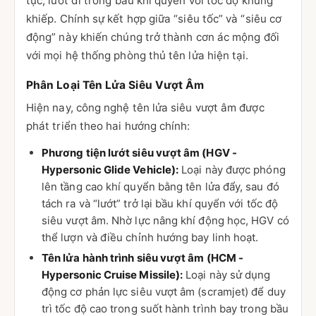
tục, lướt đi trong bầu khí quyển với tốc độ khủng
khiếp. Chính sự kết hợp giữa “siêu tốc” và “siêu cơ
động” này khiến chúng trở thành cơn ác mộng đối
với mọi hệ thống phòng thủ tên lửa hiện tại.
Phân Loại Tên Lửa Siêu Vượt Âm
Hiện nay, công nghệ tên lửa siêu vượt âm được
phát triển theo hai hướng chính:
Phương tiện lướt siêu vượt âm (HGV -
Hypersonic Glide Vehicle):
Loại này được phóng
lên tầng cao khí quyển bằng tên lửa đẩy, sau đó
tách ra và “lướt” trở lại bầu khí quyển với tốc độ
siêu vượt âm. Nhờ lực nâng khí động học, HGV có
thể lượn và điều chỉnh hướng bay linh hoạt.
Tên lửa hành trình siêu vượt âm (HCM -
Hypersonic Cruise Missile):
Loại này sử dụng
động cơ phản lực siêu vượt âm (scramjet) để duy
trì tốc độ cao trong suốt hành trình bay trong bầu