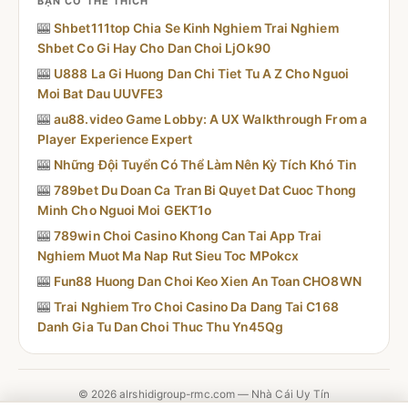
BẠN CÓ THỂ THÍCH
🎰
Shbet111top Chia Se Kinh Nghiem Trai Nghiem
Shbet Co Gi Hay Cho Dan Choi LjOk90
🎰
U888 La Gi Huong Dan Chi Tiet Tu A Z Cho Nguoi
Moi Bat Dau UUVFE3
🎰
au88.video Game Lobby: A UX Walkthrough From a
Player Experience Expert
🎰
Những Đội Tuyển Có Thể Làm Nên Kỳ Tích Khó Tin
🎰
789bet Du Doan Ca Tran Bi Quyet Dat Cuoc Thong
Minh Cho Nguoi Moi GEKT1o
🎰
789win Choi Casino Khong Can Tai App Trai
Nghiem Muot Ma Nap Rut Sieu Toc MPokcx
🎰
Fun88 Huong Dan Choi Keo Xien An Toan CHO8WN
🎰
Trai Nghiem Tro Choi Casino Da Dang Tai C168
Danh Gia Tu Dan Choi Thuc Thu Yn45Qg
© 2026 alrshidigroup-rmc.com — Nhà Cái Uy Tín