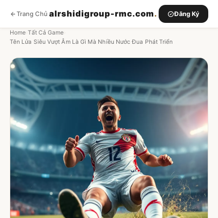
alrshidigroup-rmc.com
.
Trang Chủ
Đăng Ký
Home
›
Tất Cả Game
›
Tên Lửa Siêu Vượt Âm Là Gì Mà Nhiều Nước Đua Phát Triển