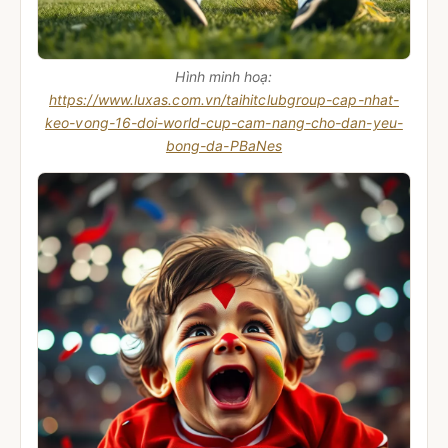
Hình minh hoạ:
https://www.luxas.com.vn/taihitclubgroup-cap-nhat-
keo-vong-16-doi-world-cup-cam-nang-cho-dan-yeu-
bong-da-PBaNes