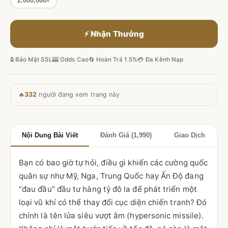
2.000.000₫
⚡ Nhận Thưởng
🔒 Bảo Mật SSL
🎰 Odds Cao
🔄 Hoàn Trả 1.5%
💳 Đa Kênh Nạp
🔥
332
người đang xem trang này
Nội Dung Bài Viết
Đánh Giá (1,990)
Giao Dịch
Bạn có bao giờ tự hỏi, điều gì khiến các cường quốc
quân sự như Mỹ, Nga, Trung Quốc hay Ấn Độ đang
“đau đầu” đầu tư hàng tỷ đô la để phát triển một
loại vũ khí có thể thay đổi cục diện chiến tranh? Đó
chính là tên lửa siêu vượt âm (hypersonic missile).