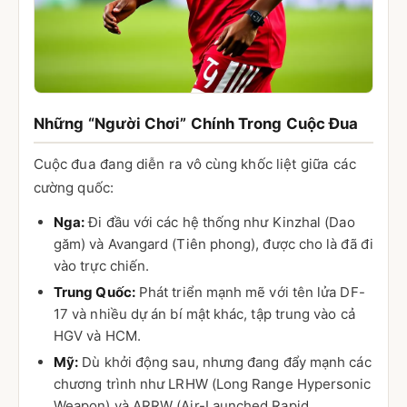
Những “Người Chơi” Chính Trong Cuộc Đua
Cuộc đua đang diễn ra vô cùng khốc liệt giữa các
cường quốc:
Nga:
Đi đầu với các hệ thống như Kinzhal (Dao
găm) và Avangard (Tiên phong), được cho là đã đi
vào trực chiến.
Trung Quốc:
Phát triển mạnh mẽ với tên lửa DF-
17 và nhiều dự án bí mật khác, tập trung vào cả
HGV và HCM.
Mỹ:
Dù khởi động sau, nhưng đang đẩy mạnh các
chương trình như LRHW (Long Range Hypersonic
Weapon) và ARRW (Air-Launched Rapid