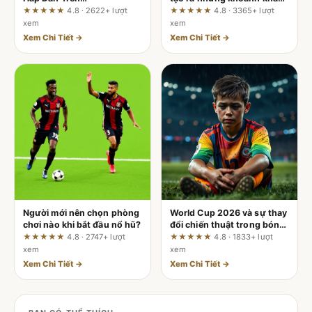
mm99vietnam.com: Cách
vĩ đại
★★★★★
4.8 · 2622+ lượt
★★★★★
4.8 · 3365+ lượt
Đọc Trị Giá Thực Sau Vòng
xem
xem
Cược
Xem Chi Tiết →
Xem Chi Tiết →
Người mới nên chọn phòng
World Cup 2026 và sự thay
chơi nào khi bắt đầu nổ hũ?
đổi chiến thuật trong bóng
đá hiện đại: Bạn đã sẵn
★★★★★
4.8 · 2747+ lượt
★★★★★
4.8 · 1833+ lượt
sàng?
xem
xem
Xem Chi Tiết →
Xem Chi Tiết →