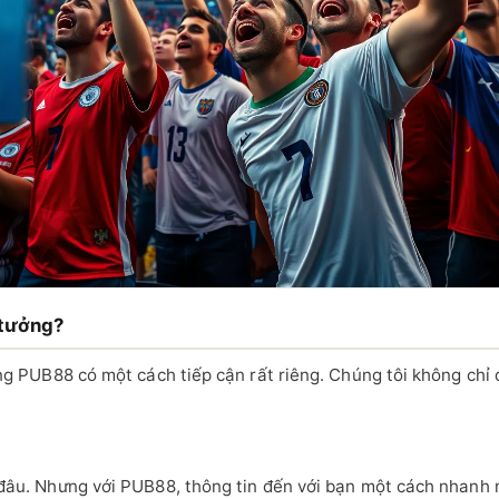
 tưởng?
ưng PUB88 có một cách tiếp cận rất riêng. Chúng tôi không chỉ
đâu. Nhưng với PUB88, thông tin đến với bạn một cách nhanh n