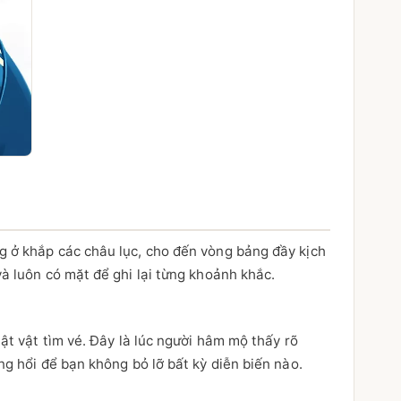
g ở khắp các châu lục, cho đến vòng bảng đầy kịch
và luôn có mặt để ghi lại từng khoảnh khắc.
hật vật tìm vé. Đây là lúc người hâm mộ thấy rõ
ng hổi để bạn không bỏ lỡ bất kỳ diễn biến nào.