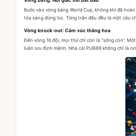
Vòng bảng: Nơi giấc mơ bắt đầu
Bước vào vòng bảng World Cup, không khí đã hoàn to
tỏa sáng đúng lúc. Từng trận đấu đều là một câu c
Vòng knock-out: Cảm xúc thăng hoa
Đến vòng 16 đội, mọi thứ chỉ còn là “sống còn”. Mộ
luân lưu định mệnh. Nhà cái PUB88 không chỉ là nơ