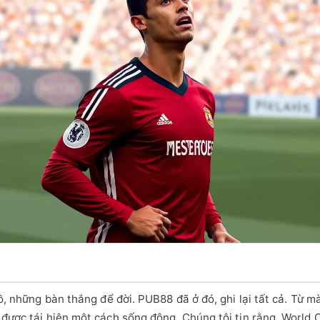
, những bàn thắng để đời. PUB88 đã ở đó, ghi lại tất cả. Từ m
ược tái hiện một cách sống động. Chúng tôi tin rằng, World 