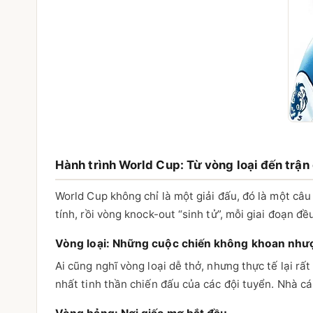
Hành trình World Cup: Từ vòng loại đến trận
World Cup không chỉ là một giải đấu, đó là một câ
tính, rồi vòng knock-out “sinh tử”, mỗi giai đoạn 
Vòng loại: Những cuộc chiến không khoan như
Ai cũng nghĩ vòng loại dễ thở, nhưng thực tế lại rấ
nhất tinh thần chiến đấu của các đội tuyển. Nhà cá