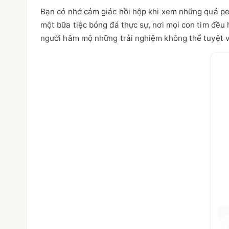
Bạn có nhớ cảm giác hồi hộp khi xem những quả pen
một bữa tiệc bóng đá thực sự, nơi mọi con tim đều 
người hâm mộ những trải nghiệm không thể tuyệt v