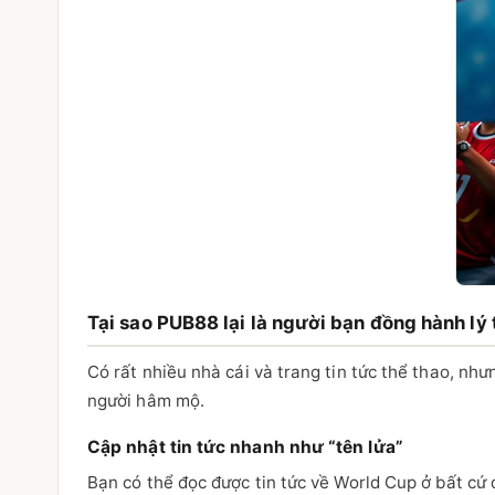
Tại sao PUB88 lại là người bạn đồng hành lý
Có rất nhiều nhà cái và trang tin tức thể thao, nh
người hâm mộ.
Cập nhật tin tức nhanh như “tên lửa”
Bạn có thể đọc được tin tức về World Cup ở bất cứ 