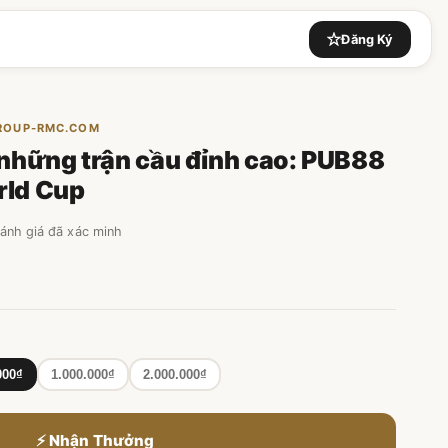
Đăng Ký
GROUP-RMC.COM
những trận cầu đỉnh cao: PUB88
rld Cup
đánh giá đã xác minh
000₫
1.000.000₫
2.000.000₫
⚡ Nhận Thưởng