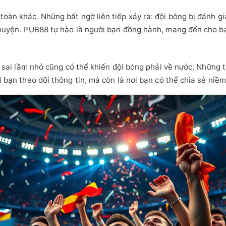
àn khác. Những bất ngờ liên tiếp xảy ra: đội bóng bị đánh gi
huyện. PUB88 tự hào là người bạn đồng hành, mang đến cho bạn
t sai lầm nhỏ cũng có thể khiến đội bóng phải về nước. Những 
i bạn theo dõi thông tin, mà còn là nơi bạn có thể chia sẻ n