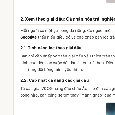
2. Xem theo giải đấu: Cá nhân hóa trải nghi
Mỗi người có một gu bóng đá riêng. Có người mê m
Socolive
thấu hiểu điều đó và cho phép bạn lọc tr
2.1. Tính năng lọc theo giải đấu
Bạn chỉ cần nhấp vào tên giải đấu yêu thích trên t
đinh cho đến các cuộc đối đầu ít tên tuổi hơn. Điề
chỉ riêng đội bóng mình yêu thích.
2.2. Cập nhật đa dạng các giải đấu
Từ các giải VĐQG hàng đầu châu Âu cho đến các gi
bóng nào, bạn cũng sẽ tìm thấy "mảnh ghép" của mì