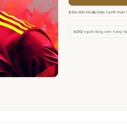
🔒 Bảo Mật SSL
🎰 Odds Cao
🔄 Hoàn 
🔥
212
người đang xem trang n