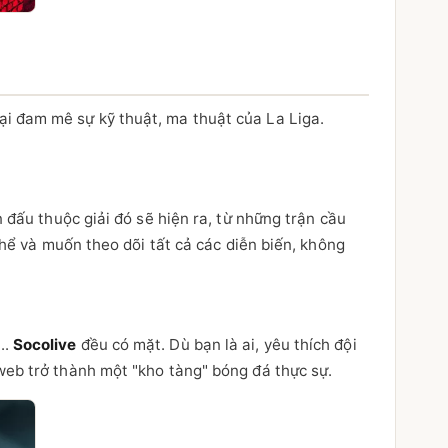
i đam mê sự kỹ thuật, ma thuật của La Liga.
 đấu thuộc giải đó sẽ hiện ra, từ những trận cầu
thể và muốn theo dõi tất cả các diễn biến, không
..
Socolive
đều có mặt. Dù bạn là ai, yêu thích đội
web trở thành một "kho tàng" bóng đá thực sự.