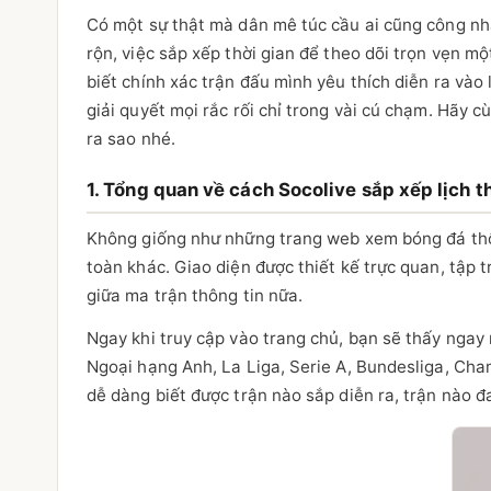
Có một sự thật mà dân mê túc cầu ai cũng công nh
rộn, việc sắp xếp thời gian để theo dõi trọn vẹn m
biết chính xác trận đấu mình yêu thích diễn ra và
giải quyết mọi rắc rối chỉ trong vài cú chạm. Hãy 
ra sao nhé.
1. Tổng quan về cách Socolive sắp xếp lịch t
Không giống như những trang web xem bóng đá thôn
toàn khác. Giao diện được thiết kế trực quan, tập 
giữa ma trận thông tin nữa.
Ngay khi truy cập vào trang chủ, bạn sẽ thấy ngay 
Ngoại hạng Anh, La Liga, Serie A, Bundesliga, Cha
dễ dàng biết được trận nào sắp diễn ra, trận nào đa