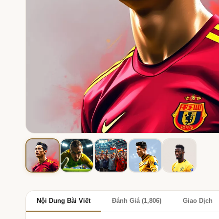
Nội Dung Bài Viết
Đánh Giá (1,806)
Giao Dịch