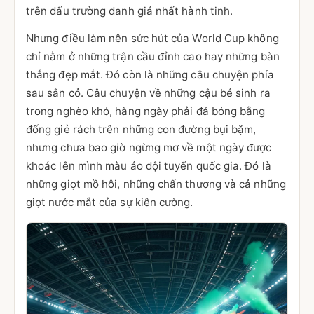
trên đấu trường danh giá nhất hành tinh.
Nhưng điều làm nên sức hút của World Cup không
chỉ nằm ở những trận cầu đỉnh cao hay những bàn
thắng đẹp mắt. Đó còn là những câu chuyện phía
sau sân cỏ. Câu chuyện về những cậu bé sinh ra
trong nghèo khó, hàng ngày phải đá bóng bằng
đống giẻ rách trên những con đường bụi bặm,
nhưng chưa bao giờ ngừng mơ về một ngày được
khoác lên mình màu áo đội tuyển quốc gia. Đó là
những giọt mồ hôi, những chấn thương và cả những
giọt nước mắt của sự kiên cường.