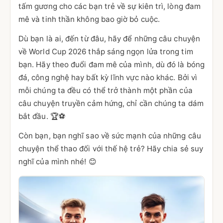
tấm gương cho các bạn trẻ về sự kiên trì, lòng đam
mê và tinh thần không bao giờ bỏ cuộc.
Dù bạn là ai, đến từ đâu, hãy để những câu chuyện
về World Cup 2026 thắp sáng ngọn lửa trong tim
bạn. Hãy theo đuổi đam mê của mình, dù đó là bóng
đá, công nghệ hay bất kỳ lĩnh vực nào khác. Bởi vì
mỗi chúng ta đều có thể trở thành một phần của
câu chuyện truyền cảm hứng, chỉ cần chúng ta dám
bắt đầu. 🏆⚽
Còn bạn, bạn nghĩ sao về sức mạnh của những câu
chuyện thể thao đối với thế hệ trẻ? Hãy chia sẻ suy
nghĩ của mình nhé! 😊