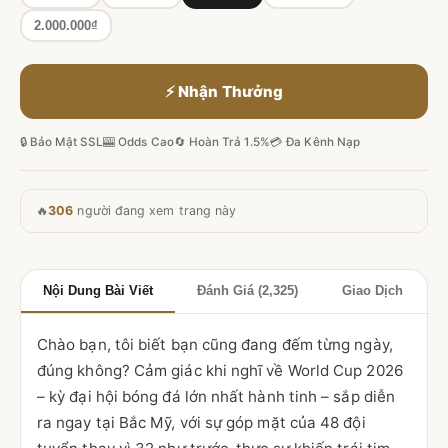
2.000.000₫
⚡ Nhận Thưởng
🔒 Bảo Mật SSL
🎰 Odds Cao
🔄 Hoàn Trả 1.5%
💳 Đa Kênh Nạp
🔥
306
người đang xem trang này
Nội Dung Bài Viết
Đánh Giá (2,325)
Giao Dịch
Chào bạn, tôi biết bạn cũng đang đếm từng ngày,
đúng không? Cảm giác khi nghĩ về World Cup 2026
– kỳ đại hội bóng đá lớn nhất hành tinh – sắp diễn
ra ngay tại Bắc Mỹ, với sự góp mặt của 48 đội