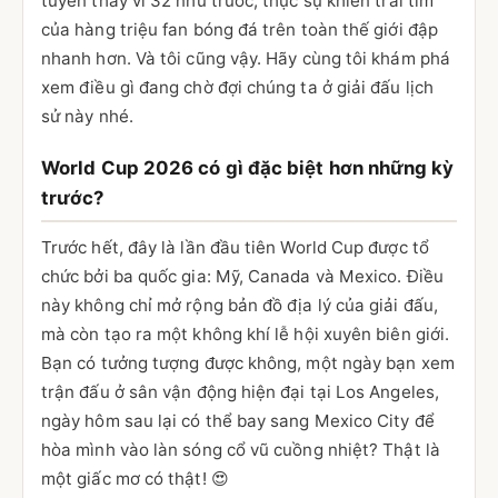
tuyển thay vì 32 như trước, thực sự khiến trái tim
của hàng triệu fan bóng đá trên toàn thế giới đập
nhanh hơn. Và tôi cũng vậy. Hãy cùng tôi khám phá
xem điều gì đang chờ đợi chúng ta ở giải đấu lịch
sử này nhé.
World Cup 2026 có gì đặc biệt hơn những kỳ
trước?
Trước hết, đây là lần đầu tiên World Cup được tổ
chức bởi ba quốc gia: Mỹ, Canada và Mexico. Điều
này không chỉ mở rộng bản đồ địa lý của giải đấu,
mà còn tạo ra một không khí lễ hội xuyên biên giới.
Bạn có tưởng tượng được không, một ngày bạn xem
trận đấu ở sân vận động hiện đại tại Los Angeles,
ngày hôm sau lại có thể bay sang Mexico City để
hòa mình vào làn sóng cổ vũ cuồng nhiệt? Thật là
một giấc mơ có thật! 😍