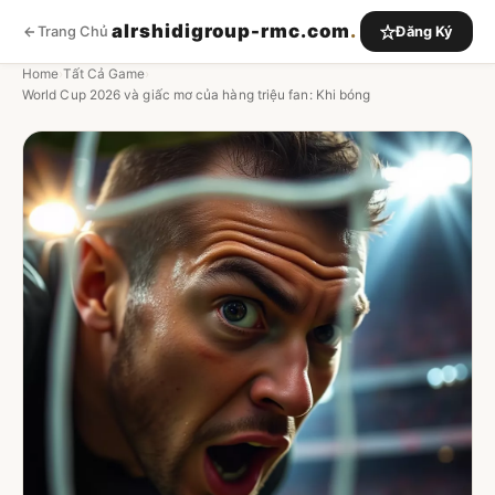
alrshidigroup-rmc.com
.
Trang Chủ
Đăng Ký
Home
›
Tất Cả Game
›
World Cup 2026 và giấc mơ của hàng triệu fan: Khi bóng