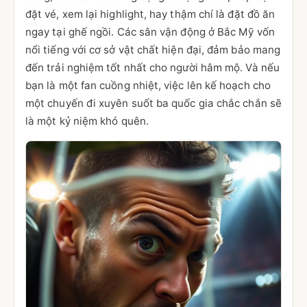
đặt vé, xem lại highlight, hay thậm chí là đặt đồ ăn
ngay tại ghế ngồi. Các sân vận động ở Bắc Mỹ vốn
nổi tiếng với cơ sở vật chất hiện đại, đảm bảo mang
đến trải nghiệm tốt nhất cho người hâm mộ. Và nếu
bạn là một fan cuồng nhiệt, việc lên kế hoạch cho
một chuyến đi xuyên suốt ba quốc gia chắc chắn sẽ
là một kỷ niệm khó quên.