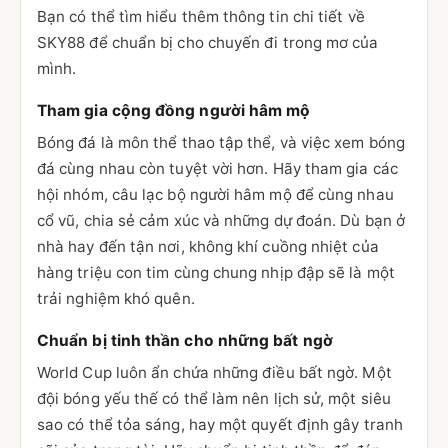
Bạn có thể tìm hiểu thêm thông tin chi tiết về
SKY88 để chuẩn bị cho chuyến đi trong mơ của
mình.
Tham gia cộng đồng người hâm mộ
Bóng đá là môn thể thao tập thể, và việc xem bóng
đá cùng nhau còn tuyệt vời hơn. Hãy tham gia các
hội nhóm, câu lạc bộ người hâm mộ để cùng nhau
cổ vũ, chia sẻ cảm xúc và những dự đoán. Dù bạn ở
nhà hay đến tận nơi, không khí cuồng nhiệt của
hàng triệu con tim cùng chung nhịp đập sẽ là một
trải nghiệm khó quên.
Chuẩn bị tinh thần cho những bất ngờ
World Cup luôn ẩn chứa những điều bất ngờ. Một
đội bóng yếu thế có thể làm nên lịch sử, một siêu
sao có thể tỏa sáng, hay một quyết định gây tranh