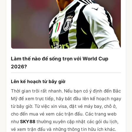
Làm thế nào để sống trọn với World Cup
2026?
Lên kế hoạch từ bây giờ
Thời gian trôi rất nhanh. Nếu bạn có ý định đến Bắc
Mỹ để xem trực tiếp, hãy bắt đầu lên kế hoạch ngay
từ bây giờ. Từ việc xin visa, đặt vé máy bay, chỗ ở,
cho đến mua vé xem các trận đấu. Các trang web
như
SKY88
thường xuyên cập nhật các gói du lịch,
vé xem trận đấu và những thông tin hữu ích khác.