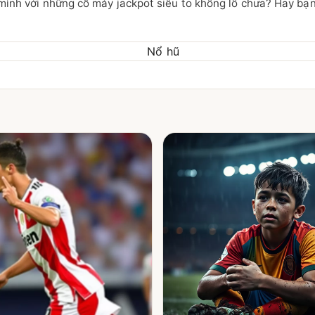
ình với những cỗ máy jackpot siêu to khổng lồ chưa? Hay bạn 