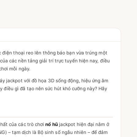
c điện thoại reo lên thông báo bạn vừa trúng một
ủa các nền tảng giải trí trực tuyến hiện nay, điều
chơi mỗi ngày.
máy jackpot với đồ họa 3D sống động, hiệu ứng âm
y điều gì đã tạo nên sức hút khó cưỡng này? Hãy
hất của các trò chơi
nổ hũ
jackpot hiện đại nằm ở
G) – tạm dịch là Bộ sinh số ngẫu nhiên – để đảm