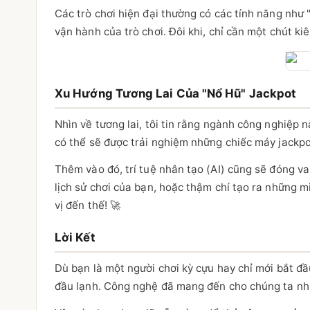
Các trò chơi hiện đại thường có các tính năng như 
vận hành của trò chơi. Đôi khi, chỉ cần một chút k
Xu Hướng Tương Lai Của "Nổ Hũ" Jackpot
Nhìn về tương lai, tôi tin rằng ngành công nghiệp 
có thể sẽ được trải nghiệm những chiếc máy jackpo
Thêm vào đó, trí tuệ nhân tạo (AI) cũng sẽ đóng va
lịch sử chơi của bạn, hoặc thậm chí tạo ra những m
vị đến thế! 🚀
Lời Kết
Dù bạn là một người chơi kỳ cựu hay chỉ mới bắt đầ
đầu lạnh. Công nghệ đã mang đến cho chúng ta nhữn