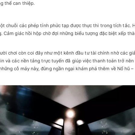
g thể can thiệp.
t chuỗi các phép tính phức tạp được thực thi trong tích tắc. 
g. Cảm giác hồi hộp chờ đợi những biểu tượng đặc biệt xếp th
 người chơi còn coi đây như một kênh đầu tư tài chính nhờ các gi
in và các nền tảng trực tuyến đã giúp việc thanh toán trở nê
 những cỗ máy này, đừng ngần ngại khám phá thêm về Nổ hũ –