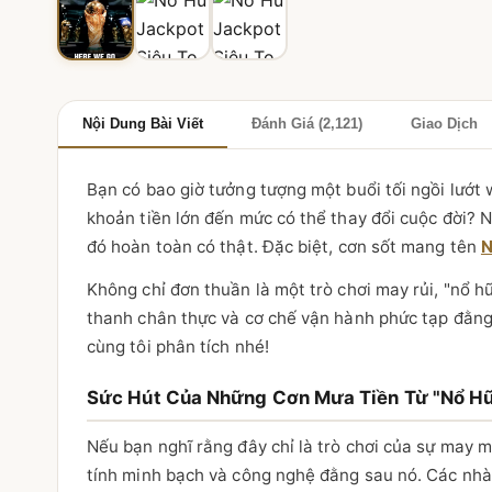
Nội Dung Bài Viết
Đánh Giá (2,121)
Giao Dịch
Bạn có bao giờ tưởng tượng một buổi tối ngồi lướt 
khoản tiền lớn đến mức có thể thay đổi cuộc đời? N
đó hoàn toàn có thật. Đặc biệt, cơn sốt mang tên
N
Không chỉ đơn thuần là một trò chơi may rủi, "nổ 
thanh chân thực và cơ chế vận hành phức tạp đằng
cùng tôi phân tích nhé!
Sức Hút Của Những Cơn Mưa Tiền Từ "Nổ H
Nếu bạn nghĩ rằng đây chỉ là trò chơi của sự may 
tính minh bạch và công nghệ đằng sau nó. Các nhà