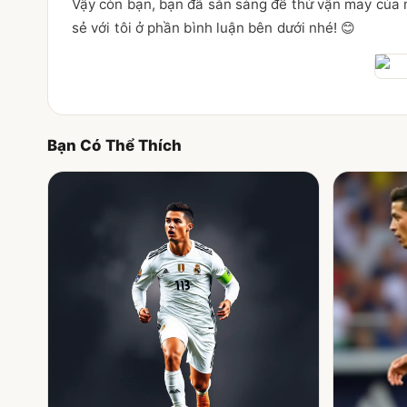
Vậy còn bạn, bạn đã sẵn sàng để thử vận may của m
sẻ với tôi ở phần bình luận bên dưới nhé! 😊
Bạn Có Thể Thích