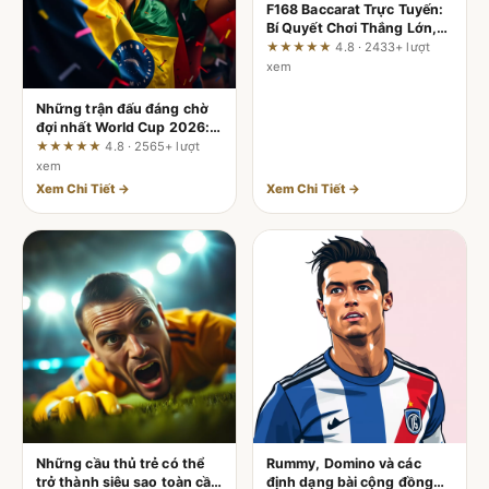
F168 Baccarat Trực Tuyến:
Bí Quyết Chơi Thắng Lớn,
Lợi Nhuận Cao
★★★★★
4.8 · 2433+ lượt
xem
Những trận đấu đáng chờ
đợi nhất World Cup 2026:
Bữa tiệc bóng đá chưa
★★★★★
4.8 · 2565+ lượt
từng có
xem
Xem Chi Tiết →
Xem Chi Tiết →
Những cầu thủ trẻ có thể
Rummy, Domino và các
trở thành siêu sao toàn cầu
định dạng bài cộng đồng