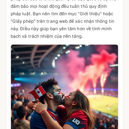
đảm bảo mọi hoạt động đều tuân thủ quy định
pháp luật. Bạn nên tìm đến mục "Giới thiệu" hoặc
"Giấy phép" trên trang web để xác nhận thông tin
này. Điều này giúp bạn yên tâm hơn về tính minh
bạch và trách nhiệm của nền tảng.