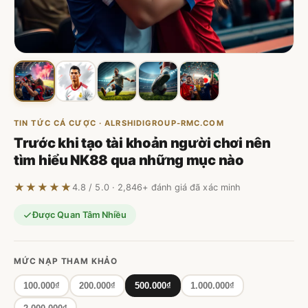
TIN TỨC CÁ CƯỢC · ALRSHIDIGROUP-RMC.COM
Trước khi tạo tài khoản người chơi nên
tìm hiểu NK88 qua những mục nào
★★★★★
4.8 / 5.0 · 2,846+ đánh giá đã xác minh
Được Quan Tâm Nhiều
MỨC NẠP THAM KHẢO
100.000₫
200.000₫
500.000₫
1.000.000₫