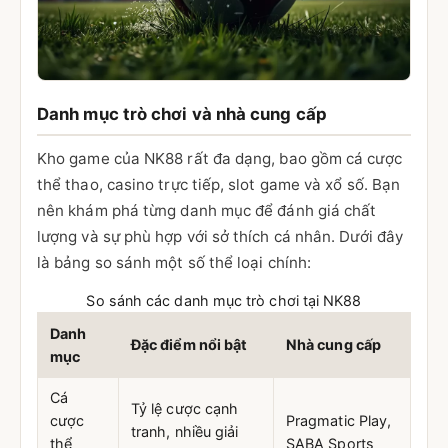
Danh mục trò chơi và nhà cung cấp
Kho game của NK88 rất đa dạng, bao gồm cá cược
thể thao, casino trực tiếp, slot game và xổ số. Bạn
nên khám phá từng danh mục để đánh giá chất
lượng và sự phù hợp với sở thích cá nhân. Dưới đây
là bảng so sánh một số thể loại chính:
So sánh các danh mục trò chơi tại NK88
Danh
Đặc điểm nổi bật
Nhà cung cấp
mục
Cá
Tỷ lệ cược cạnh
cược
Pragmatic Play,
tranh, nhiều giải
thể
SABA Sports