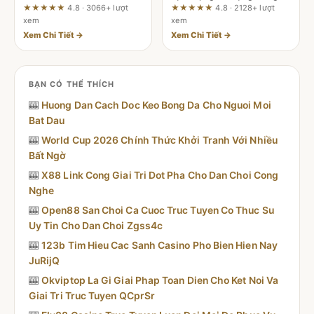
mới
tại 88goo.info: Những điều
★★★★★
4.8 · 3066+ lượt
★★★★★
4.8 · 2128+ lượt
người chơi lâu năm muốn
xem
xem
bạn kiểm chứng
Xem Chi Tiết →
Xem Chi Tiết →
BẠN CÓ THỂ THÍCH
🎰
Huong Dan Cach Doc Keo Bong Da Cho Nguoi Moi
Bat Dau
🎰
World Cup 2026 Chính Thức Khởi Tranh Với Nhiều
Bất Ngờ
🎰
X88 Link Cong Giai Tri Dot Pha Cho Dan Choi Cong
Nghe
🎰
Open88 San Choi Ca Cuoc Truc Tuyen Co Thuc Su
Uy Tin Cho Dan Choi Zgss4c
🎰
123b Tim Hieu Cac Sanh Casino Pho Bien Hien Nay
JuRijQ
🎰
Okviptop La Gi Giai Phap Toan Dien Cho Ket Noi Va
Giai Tri Truc Tuyen QCprSr