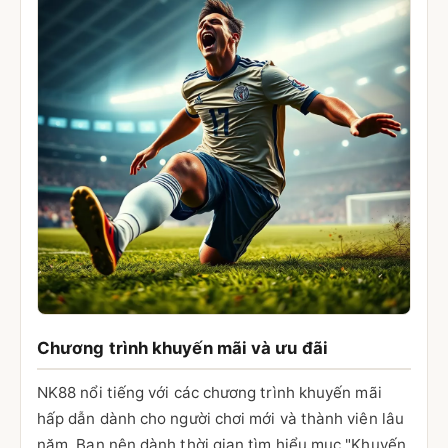
Chương trình khuyến mãi và ưu đãi
NK88 nổi tiếng với các chương trình khuyến mãi
hấp dẫn dành cho người chơi mới và thành viên lâu
năm. Bạn nên dành thời gian tìm hiểu mục "Khuyến