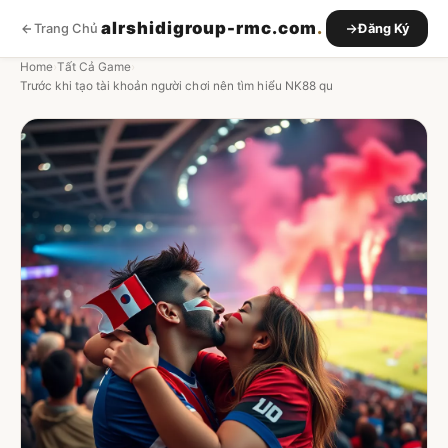
alrshidigroup-rmc.com
.
Trang Chủ
Đăng Ký
Home
›
Tất Cả Game
›
Trước khi tạo tài khoản người chơi nên tìm hiểu NK88 qu