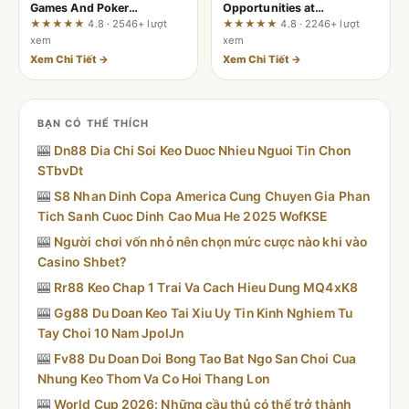
Games And Poker
Opportunities at
Techniques With
sunwin99.co.com
★★★★★
4.8 · 2546+ lượt
★★★★★
4.8 · 2246+ lượt
on68.casino
xem
xem
Xem Chi Tiết →
Xem Chi Tiết →
BẠN CÓ THỂ THÍCH
🎰
Dn88 Dia Chi Soi Keo Duoc Nhieu Nguoi Tin Chon
STbvDt
🎰
S8 Nhan Dinh Copa America Cung Chuyen Gia Phan
Tich Sanh Cuoc Dinh Cao Mua He 2025 WofKSE
🎰
Người chơi vốn nhỏ nên chọn mức cược nào khi vào
Casino Shbet?
🎰
Rr88 Keo Chap 1 Trai Va Cach Hieu Dung MQ4xK8
🎰
Gg88 Du Doan Keo Tai Xiu Uy Tin Kinh Nghiem Tu
Tay Choi 10 Nam JpolJn
🎰
Fv88 Du Doan Doi Bong Tao Bat Ngo San Choi Cua
Nhung Keo Thom Va Co Hoi Thang Lon
🎰
World Cup 2026: Những cầu thủ có thể trở thành