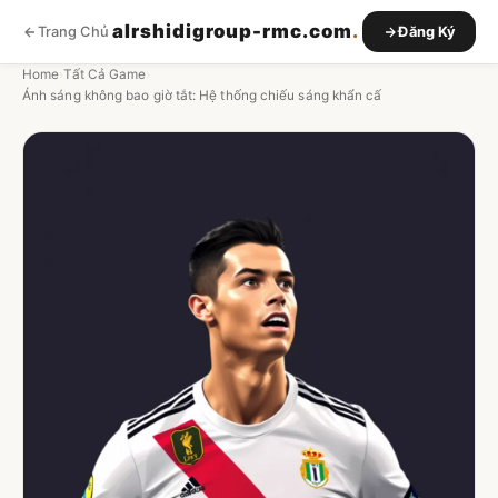
alrshidigroup-rmc.com
.
Trang Chủ
Đăng Ký
Home
›
Tất Cả Game
›
Ánh sáng không bao giờ tắt: Hệ thống chiếu sáng khẩn cấ