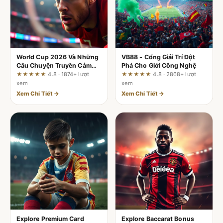
World Cup 2026 Và Những
VB88 - Cổng Giải Trí Đột
Câu Chuyện Truyền Cảm
Phá Cho Giới Công Nghệ
Hứng Cho Người Hâm Mộ
★★★★★
4.8 · 1874+ lượt
★★★★★
4.8 · 2868+ lượt
xem
xem
Xem Chi Tiết →
Xem Chi Tiết →
Explore Premium Card
Explore Baccarat Bonus