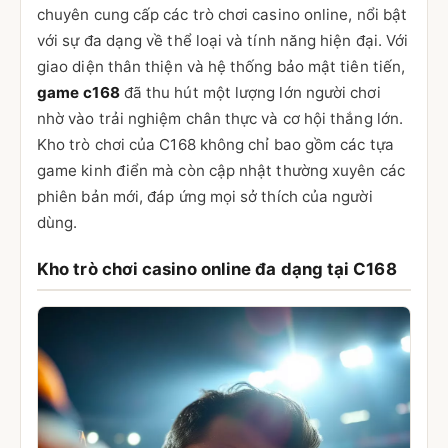
chuyên cung cấp các trò chơi casino online, nổi bật
với sự đa dạng về thể loại và tính năng hiện đại. Với
giao diện thân thiện và hệ thống bảo mật tiên tiến,
game c168
đã thu hút một lượng lớn người chơi
nhờ vào trải nghiệm chân thực và cơ hội thắng lớn.
Kho trò chơi của C168 không chỉ bao gồm các tựa
game kinh điển mà còn cập nhật thường xuyên các
phiên bản mới, đáp ứng mọi sở thích của người
dùng.
Kho trò chơi casino online đa dạng tại C168