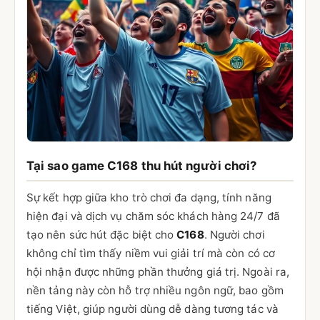
Tại sao game C168 thu hút người chơi?
Sự kết hợp giữa kho trò chơi đa dạng, tính năng
hiện đại và dịch vụ chăm sóc khách hàng 24/7 đã
tạo nên sức hút đặc biệt cho
C168
. Người chơi
không chỉ tìm thấy niềm vui giải trí mà còn có cơ
hội nhận được những phần thưởng giá trị. Ngoài ra,
nền tảng này còn hỗ trợ nhiều ngôn ngữ, bao gồm
tiếng Việt, giúp người dùng dễ dàng tương tác và