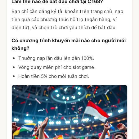
Làm thế nào để bắt đầu chơi tại C168?
Bạn chỉ cần đăng ký tài khoản trên trang chủ, nạp
tiền qua các phương thức hỗ trợ (ngân hàng, ví
điện tử), và chọn trò chơi yêu thích để bắt đầu.
Có chương trình khuyến mãi nào cho người mới
không?
Thưởng nạp lần đầu lên đến 100%.
Vòng quay miễn phí cho slot game.
Hoàn tiền 5% cho mỗi tuần chơi.