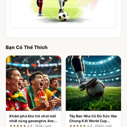
Bạn Có Thể Thích
Khám phá kho trò chơi mới
Tây Ban Nha Có Đủ Sức Vào
nhất cùng gavangtvs.live:
Chung Kết World Cup
Nên chọn theo tiêu chí
2026?
★★★★★
4.8 · 1928+ lượt
★★★★★
4.8 · 2643+ lượt