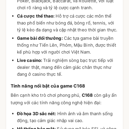
Poker, Blackjack, Baccarat, và Roulette, với luật
chơi rõ ràng và tỷ lệ cược cạnh tranh.
Cá cược thể thao:
Hỗ trợ cá cược các môn thể
thao phổ biến như bóng đá, bóng rổ, tennis, với
tỷ lệ kèo đa dạng và cập nhật theo thời gian thực.
Game bài đổi thưởng:
Các tựa game bài truyền
thống như Tiến Lên, Phỏm, Mậu Binh, được thiết
kế phù hợp với người chơi Việt Nam.
Live casino:
Trải nghiệm sòng bạc trực tiếp với
dealer thật, mang đến cảm giác chân thực như
đang ở casino thực tế.
Tính năng nổi bật của game C168
Bên cạnh kho trò chơi phong phú,
C168
còn gây ấn
tượng với các tính năng công nghệ hiện đại:
Đồ họa 3D sắc nét:
Hình ảnh và âm thanh sống
động, tạo cảm giác nhập vai cao.
Hệ thống bảo mật:
Sử dụng mã hóa SSL và công