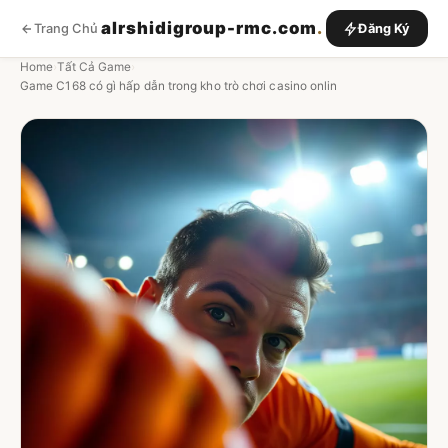
alrshidigroup-rmc.com
.
Trang Chủ
Đăng Ký
Home
›
Tất Cả Game
›
Game C168 có gì hấp dẫn trong kho trò chơi casino onlin