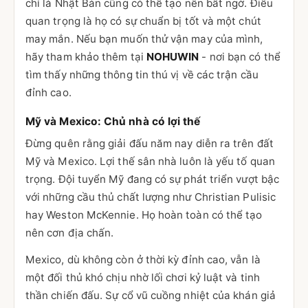
chí là Nhật Bản cũng có thể tạo nên bất ngờ. Điều
quan trọng là họ có sự chuẩn bị tốt và một chút
may mắn. Nếu bạn muốn thử vận may của mình,
hãy tham khảo thêm tại
NOHUWIN
- nơi bạn có thể
tìm thấy những thông tin thú vị về các trận cầu
đỉnh cao.
Mỹ và Mexico: Chủ nhà có lợi thế
Đừng quên rằng giải đấu năm nay diễn ra trên đất
Mỹ và Mexico. Lợi thế sân nhà luôn là yếu tố quan
trọng. Đội tuyển Mỹ đang có sự phát triển vượt bậc
với những cầu thủ chất lượng như Christian Pulisic
hay Weston McKennie. Họ hoàn toàn có thể tạo
nên cơn địa chấn.
Mexico, dù không còn ở thời kỳ đỉnh cao, vẫn là
một đối thủ khó chịu nhờ lối chơi kỷ luật và tinh
thần chiến đấu. Sự cổ vũ cuồng nhiệt của khán giả