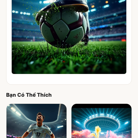
Bạn Có Thể Thích