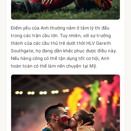
Điểm yếu của Anh thường nằm ở tâm lý thi đấu
trong các trận cầu lớn. Tuy nhiên, với sự trưởng
thành của các cầu thủ trẻ dưới thời HLV Gareth
Southgate, họ đang dần khắc phục được điều này.
Nếu hàng công có thể tận dụng tốt cơ hội, Anh
hoàn toàn có thể làm nên chuyện tại Mỹ.