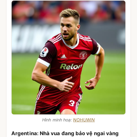
Hình minh hoạ:
NOHUWIN
Argentina: Nhà vua đang bảo vệ ngai vàng