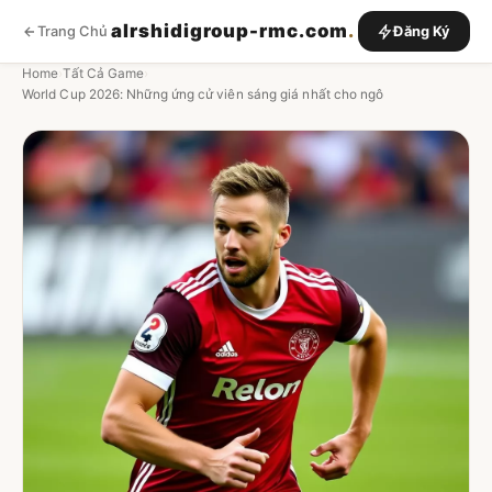
alrshidigroup-rmc.com
.
Trang Chủ
Đăng Ký
Home
›
Tất Cả Game
›
World Cup 2026: Những ứng cử viên sáng giá nhất cho ngô