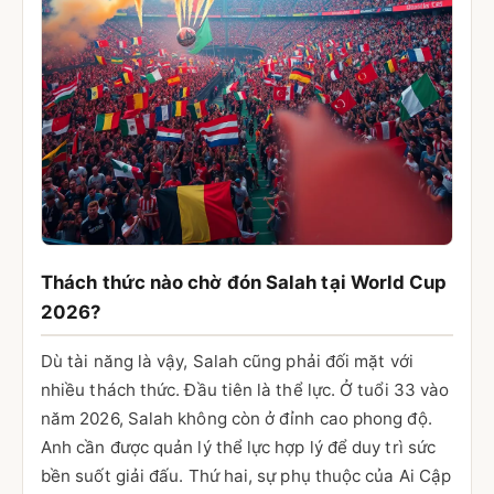
Thách thức nào chờ đón Salah tại World Cup
2026?
Dù tài năng là vậy, Salah cũng phải đối mặt với
nhiều thách thức. Đầu tiên là thể lực. Ở tuổi 33 vào
năm 2026, Salah không còn ở đỉnh cao phong độ.
Anh cần được quản lý thể lực hợp lý để duy trì sức
bền suốt giải đấu. Thứ hai, sự phụ thuộc của Ai Cập