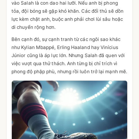
vào Salah là con dao hai lưỡi. Nếu anh bị phong
tỏa, đội bóng sẽ gặp khó khăn. Các đối thủ sẽ dồn
lực kèm chặt anh, buộc anh phải chơi lùi sâu hoặc
di chuyển rộng hơn.
Bên cạnh đó, sự cạnh tranh từ các ngôi sao khác
như Kylian Mbappé, Erling Haaland hay Vinícius
Júnior cũng là áp lực lớn. Nhưng Salah đã quen với
việc vượt qua thử thách. Anh từng bị chỉ trích vì
phong độ phập phù, nhưng rồi luôn trở lại mạnh mẽ.