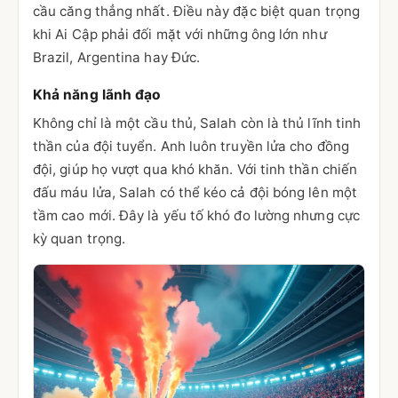
cầu căng thẳng nhất. Điều này đặc biệt quan trọng
khi Ai Cập phải đối mặt với những ông lớn như
Brazil, Argentina hay Đức.
Khả năng lãnh đạo
Không chỉ là một cầu thủ, Salah còn là thủ lĩnh tinh
thần của đội tuyển. Anh luôn truyền lửa cho đồng
đội, giúp họ vượt qua khó khăn. Với tinh thần chiến
đấu máu lửa, Salah có thể kéo cả đội bóng lên một
tầm cao mới. Đây là yếu tố khó đo lường nhưng cực
kỳ quan trọng.