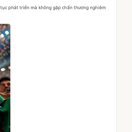
ếp tục phát triển mà không gặp chấn thương nghiêm