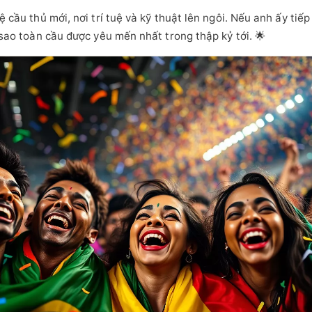
 cầu thủ mới, nơi trí tuệ và kỹ thuật lên ngôi. Nếu anh ấy ti
sao toàn cầu được yêu mến nhất trong thập kỷ tới. 🌟