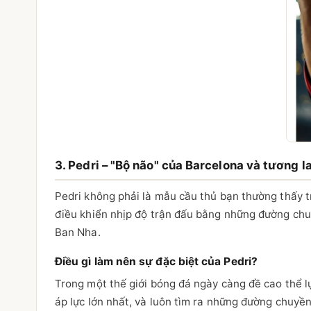
3. Pedri – "Bộ não" của Barcelona và tương 
Pedri không phải là mẫu cầu thủ bạn thường thấy t
điều khiển nhịp độ trận đấu bằng những đường chuyề
Ban Nha.
Điều gì làm nên sự đặc biệt của Pedri?
Trong một thế giới bóng đá ngày càng đề cao thể lự
áp lực lớn nhất, và luôn tìm ra những đường chuyền