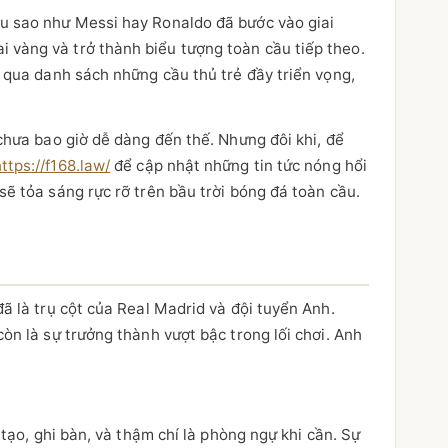
êu sao như Messi hay Ronaldo đã bước vào giai
 vàng và trở thành biểu tượng toàn cầu tiếp theo.
m qua danh sách những cầu thủ trẻ đầy triển vọng,
 chưa bao giờ dễ dàng đến thế. Nhưng đôi khi, để
ttps://f168.law/
để cập nhật những tin tức nóng hổi
sẽ tỏa sáng rực rỡ trên bầu trời bóng đá toàn cầu.
ã là trụ cột của Real Madrid và đội tuyển Anh.
òn là sự trưởng thành vượt bậc trong lối chơi. Anh
 tạo, ghi bàn, và thậm chí là phòng ngự khi cần. Sự