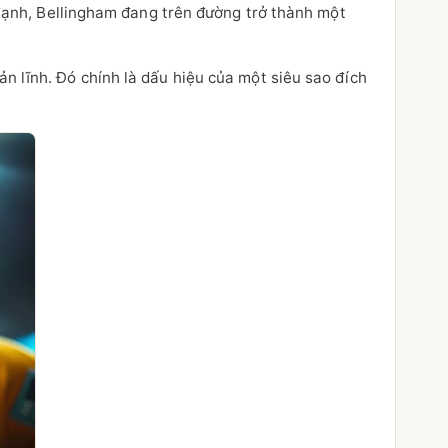
 lạnh, Bellingham đang trên đường trở thành một
n lĩnh. Đó chính là dấu hiệu của một siêu sao đích