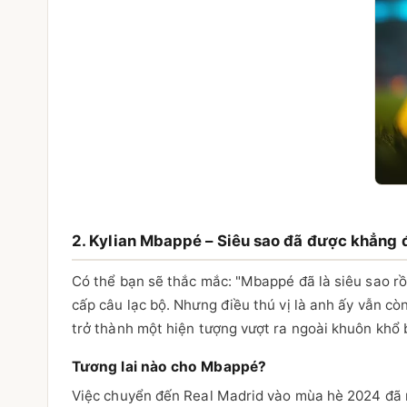
2. Kylian Mbappé – Siêu sao đã được khẳng 
Có thể bạn sẽ thắc mắc: "Mbappé đã là siêu sao rồi
cấp câu lạc bộ. Nhưng điều thú vị là anh ấy vẫn c
trở thành một hiện tượng vượt ra ngoài khuôn khổ 
Tương lai nào cho Mbappé?
Việc chuyển đến Real Madrid vào mùa hè 2024 đã m