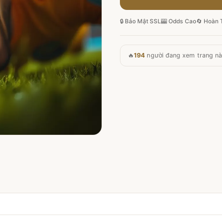
🔒 Bảo Mật SSL
🎰 Odds Cao
🔄 Hoàn 
🔥
194
người đang xem trang n