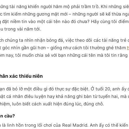
hững tài năng khiến người hâm mộ phải trầm trồ. Khi những si
c tìm kiếm những gương mặt mới – những người sẽ kế thừa ngai
ng đặt niềm tin vào một cái tên nào đó chưa? Hãy cùng tôi điể
u trong vài năm tới.
ch chúng ta nhìn nhận bóng đá, việc theo dõi các tài năng trẻ
t góc nhìn gần gũi hơn – giống như cách tôi thường ghé thăm
h
 nay, tôi muốn chia sẻ với bạn những cái tên mà tôi tin rằng 
hân xác thiếu niên
 đã bỏ lỡ một điều gì đó thực sự đặc biệt. Ở tuổi 20, anh ấy đ
uật cá nhân điêu luyện hay khả năng ghi bàn từ tuyến hai, mà c
iệm, luôn biết cách xuất hiện đúng lúc, đúng chỗ.
àn cầu?
là linh hồn trong lối chơi của Real Madrid. Anh ấy có thể kiến