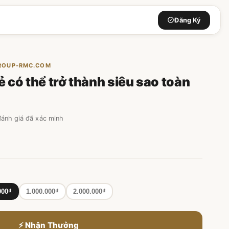
Đăng Ký
GROUP-RMC.COM
 có thể trở thành siêu sao toàn
đánh giá đã xác minh
000₫
1.000.000₫
2.000.000₫
⚡ Nhận Thưởng