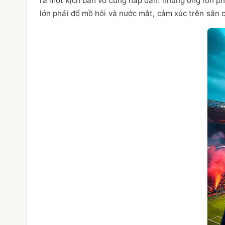
ra một kịch bản vô cùng hấp dẫn: những ông lớn ph
lớn phải đổ mồ hôi và nước mắt, cảm xúc trên sân 