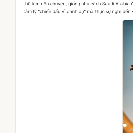
thể làm nên chuyện, giống như cách Saudi Arabia đ
tâm lý "chiến đấu vì danh dự" mà thực sự nghĩ đến v