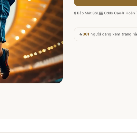
🔒 Bảo Mật SSL
🎰 Odds Cao
🔄 Hoàn 
🔥
361
người đang xem trang n