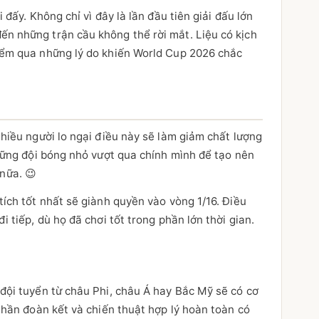
đấy. Không chỉ vì đây là lần đầu tiên giải đấu lớn
ến những trận cầu không thể rời mắt. Liệu có kịch
điểm qua những lý do khiến World Cup 2026 chắc
Nhiều người lo ngại điều này sẽ làm giảm chất lượng
những đội bóng nhỏ vượt qua chính mình để tạo nên
nữa. 😉
tích tốt nhất sẽ giành quyền vào vòng 1/16. Điều
 tiếp, dù họ đã chơi tốt trong phần lớn thời gian.
 đội tuyển từ châu Phi, châu Á hay Bắc Mỹ sẽ có cơ
 thần đoàn kết và chiến thuật hợp lý hoàn toàn có