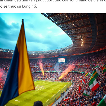
ải chiến đấu đến tận phút cuối cùng của vòng bảng để giành qu
cỏ sẽ thực sự bùng nổ.