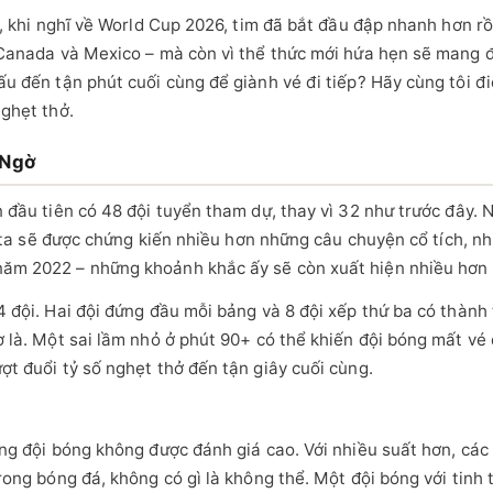
, khi nghĩ về World Cup 2026, tim đã bắt đầu đập nhanh hơn rồi 
 Canada và Mexico – mà còn vì thể thức mới hứa hẹn sẽ mang đ
ấu đến tận phút cuối cùng để giành vé đi tiếp? Hãy cùng tôi 
nghẹt thở.
 Ngờ
 đầu tiên có 48 đội tuyển tham dự, thay vì 32 như trước đây. 
ng ta sẽ được chứng kiến nhiều hơn những câu chuyện cổ tích, 
ăm 2022 – những khoảnh khắc ấy sẽ còn xuất hiện nhiều hơn 
 đội. Hai đội đứng đầu mỗi bảng và 8 đội xếp thứ ba có thành 
là. Một sai lầm nhỏ ở phút 90+ có thể khiến đội bóng mất vé đi
t đuổi tỷ số nghẹt thở đến tận giây cuối cùng.
ng đội bóng không được đánh giá cao. Với nhiều suất hơn, các
rong bóng đá, không có gì là không thể. Một đội bóng với tinh