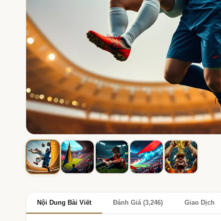
Nội Dung Bài Viết
Đánh Giá (3,246)
Giao Dịch