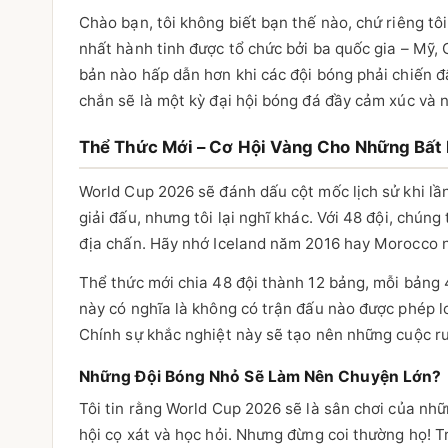
Chào bạn, tôi không biết bạn thế nào, chứ riêng tôi
nhất hành tinh được tổ chức bởi ba quốc gia – Mỹ,
bản nào hấp dẫn hơn khi các đội bóng phải chiến đ
chắn sẽ là một kỳ đại hội bóng đá đầy cảm xúc và 
Thể Thức Mới – Cơ Hội Vàng Cho Những Bất
World Cup 2026 sẽ đánh dấu cột mốc lịch sử khi lần
giải đấu, nhưng tôi lại nghĩ khác. Với 48 đội, chú
địa chấn. Hãy nhớ Iceland năm 2016 hay Morocco n
Thể thức mới chia 48 đội thành 12 bảng, mỗi bảng 4
này có nghĩa là không có trận đấu nào được phép lơ 
Chính sự khắc nghiệt này sẽ tạo nên những cuộc rượ
Những Đội Bóng Nhỏ Sẽ Làm Nên Chuyện Lớn?
Tôi tin rằng World Cup 2026 sẽ là sân chơi của nhữ
hội cọ xát và học hỏi. Nhưng đừng coi thường họ! T