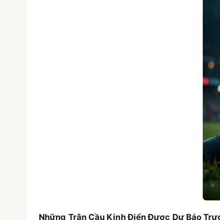
Những Trận Cầu Kinh Điển Được Dự Báo Trư