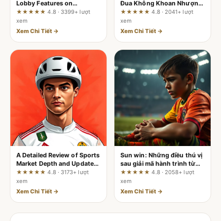
Lobby Features on
Đua Không Khoan Nhượng:
tr88sa.com: What to Check
Công Nghệ Thay Đổi Cách
★★★★★
4.8 · 3399+ lượt
★★★★★
4.8 · 2041+ lượt
Before You Play
Chúng Ta Theo Dõi Bóng Đá
xem
xem
Xem Chi Tiết →
Xem Chi Tiết →
A Detailed Review of Sports
Sun win: Những điều thú vị
Market Depth and Updates
sau giải mã hành trình từ
at xx88k1.com
truy cập đến hỗ trợ
★★★★★
4.8 · 3173+ lượt
★★★★★
4.8 · 2058+ lượt
xem
xem
Xem Chi Tiết →
Xem Chi Tiết →