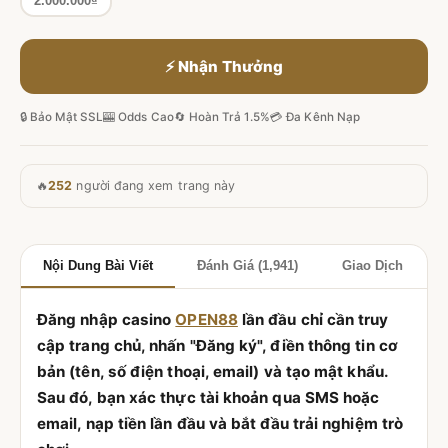
2.000.000₫
⚡ Nhận Thưởng
🔒 Bảo Mật SSL
🎰 Odds Cao
🔄 Hoàn Trả 1.5%
💳 Đa Kênh Nạp
🔥
252
người đang xem trang này
Nội Dung Bài Viết
Đánh Giá (1,941)
Giao Dịch
Đăng nhập casino
OPEN88
lần đầu chỉ cần truy
cập trang chủ, nhấn "Đăng ký", điền thông tin cơ
bản (tên, số điện thoại, email) và tạo mật khẩu.
Sau đó, bạn xác thực tài khoản qua SMS hoặc
email, nạp tiền lần đầu và bắt đầu trải nghiệm trò