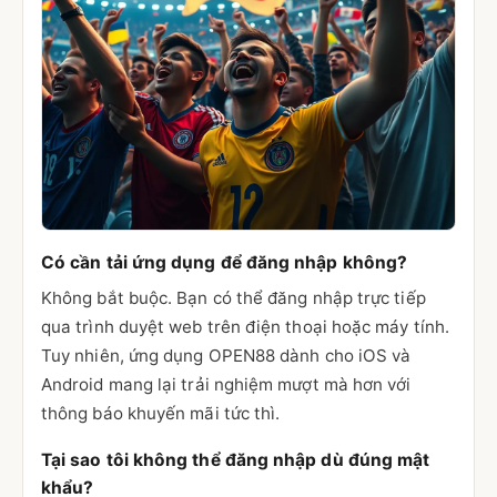
Có cần tải ứng dụng để đăng nhập không?
Không bắt buộc. Bạn có thể đăng nhập trực tiếp
qua trình duyệt web trên điện thoại hoặc máy tính.
Tuy nhiên, ứng dụng OPEN88 dành cho iOS và
Android mang lại trải nghiệm mượt mà hơn với
thông báo khuyến mãi tức thì.
Tại sao tôi không thể đăng nhập dù đúng mật
khẩu?