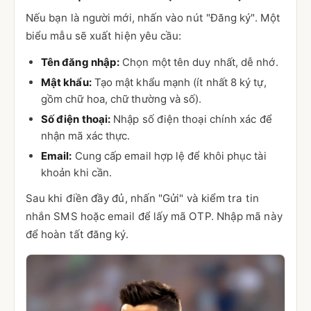
Nếu bạn là người mới, nhấn vào nút "Đăng ký". Một
biểu mẫu sẽ xuất hiện yêu cầu:
Tên đăng nhập:
Chọn một tên duy nhất, dễ nhớ.
Mật khẩu:
Tạo mật khẩu mạnh (ít nhất 8 ký tự,
gồm chữ hoa, chữ thường và số).
Số điện thoại:
Nhập số điện thoại chính xác để
nhận mã xác thực.
Email:
Cung cấp email hợp lệ để khôi phục tài
khoản khi cần.
Sau khi điền đầy đủ, nhấn "Gửi" và kiểm tra tin
nhắn SMS hoặc email để lấy mã OTP. Nhập mã này
để hoàn tất đăng ký.