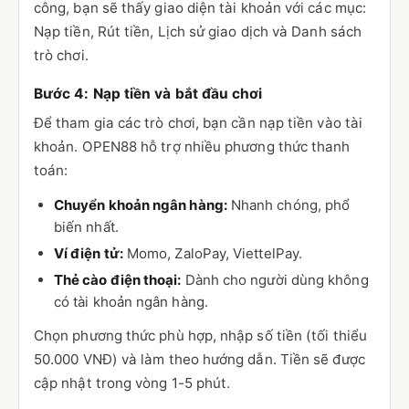
công, bạn sẽ thấy giao diện tài khoản với các mục:
Nạp tiền, Rút tiền, Lịch sử giao dịch và Danh sách
trò chơi.
Bước 4: Nạp tiền và bắt đầu chơi
Để tham gia các trò chơi, bạn cần nạp tiền vào tài
khoản. OPEN88 hỗ trợ nhiều phương thức thanh
toán:
Chuyển khoản ngân hàng:
Nhanh chóng, phổ
biến nhất.
Ví điện tử:
Momo, ZaloPay, ViettelPay.
Thẻ cào điện thoại:
Dành cho người dùng không
có tài khoản ngân hàng.
Chọn phương thức phù hợp, nhập số tiền (tối thiểu
50.000 VNĐ) và làm theo hướng dẫn. Tiền sẽ được
cập nhật trong vòng 1-5 phút.