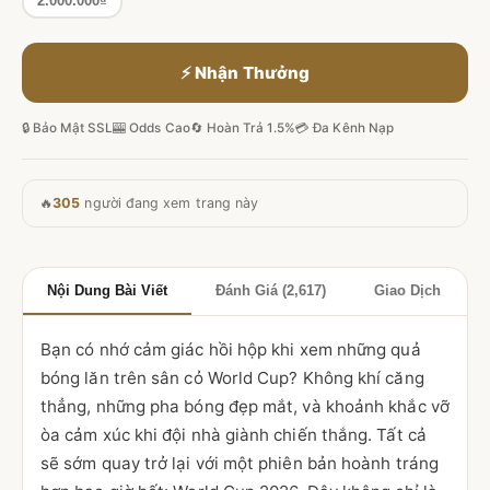
2.000.000₫
⚡ Nhận Thưởng
🔒 Bảo Mật SSL
🎰 Odds Cao
🔄 Hoàn Trả 1.5%
💳 Đa Kênh Nạp
🔥
305
người đang xem trang này
Nội Dung Bài Viết
Đánh Giá (2,617)
Giao Dịch
Bạn có nhớ cảm giác hồi hộp khi xem những quả
bóng lăn trên sân cỏ World Cup? Không khí căng
thẳng, những pha bóng đẹp mắt, và khoảnh khắc vỡ
òa cảm xúc khi đội nhà giành chiến thắng. Tất cả
sẽ sớm quay trở lại với một phiên bản hoành tráng