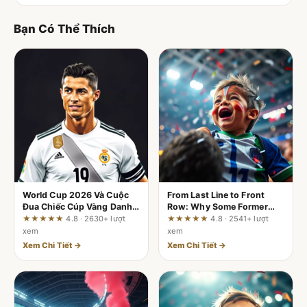
Bạn Có Thể Thích
World Cup 2026 Và Cuộc
From Last Line to Front
Đua Chiếc Cúp Vàng Danh
Row: Why Some Former
Giá Nhất Hành Tinh
Defenders Dominate the
★★★★★
4.8 · 2630+ lượt
★★★★★
4.8 · 2541+ lượt
Pundit Box While Others
xem
xem
Fade
Xem Chi Tiết →
Xem Chi Tiết →