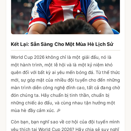
Kết Lại: Sẵn Sàng Cho Một Mùa Hè Lịch Sử
World Cup 2026 không chỉ là một giải đấu, nó là
một hành trình, một lễ hội và là một kỷ niệm khó
quên đối với bất kỳ ai yêu mến bóng đá. Từ thể thức
mới, sự góp mặt của nhiều đội tuyển cho đến những
màn trình diễn công nghệ đỉnh cao, tất cả đang chờ
đón chúng ta. Hãy chuẩn bị tinh thần, chuẩn bị
những chiếc áo đấu, và cùng nhau tận hưởng một
mùa hè đầy cảm xúc. 🎉
Còn bạn, bạn nghĩ sao về cơ hội của đội tuyển mình
yêu thích tại World Cup 2026? Hãy chia sẻ suy nghĩ