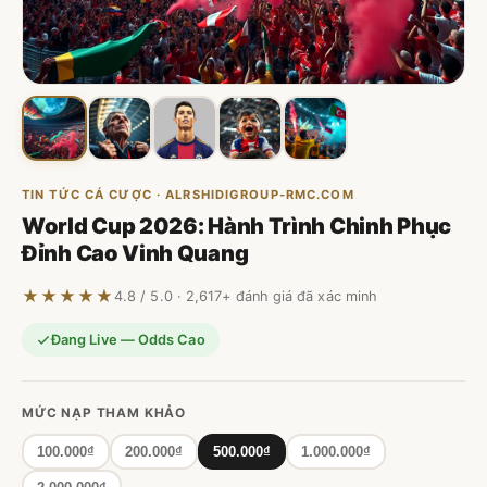
TIN TỨC CÁ CƯỢC · ALRSHIDIGROUP-RMC.COM
World Cup 2026: Hành Trình Chinh Phục
Đỉnh Cao Vinh Quang
★★★★★
4.8 / 5.0 · 2,617+ đánh giá đã xác minh
Đang Live — Odds Cao
MỨC NẠP THAM KHẢO
100.000₫
200.000₫
500.000₫
1.000.000₫