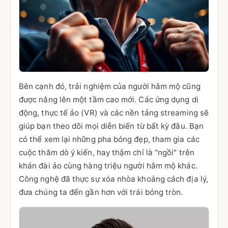
Bên cạnh đó, trải nghiệm của người hâm mộ cũng
được nâng lên một tầm cao mới. Các ứng dụng di
động, thực tế ảo (VR) và các nền tảng streaming sẽ
giúp bạn theo dõi mọi diễn biến từ bất kỳ đâu. Bạn
có thể xem lại những pha bóng đẹp, tham gia các
cuộc thăm dò ý kiến, hay thậm chí là "ngồi" trên
khán đài ảo cùng hàng triệu người hâm mộ khác.
Công nghệ đã thực sự xóa nhòa khoảng cách địa lý,
đưa chúng ta đến gần hơn với trái bóng tròn.