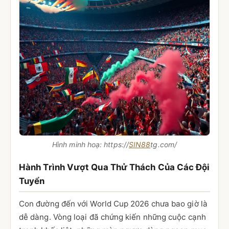
Hình minh hoạ: https://
SIN88
tg.com/
Hành Trình Vượt Qua Thử Thách Của Các Đội
Tuyển
Con đường đến với World Cup 2026 chưa bao giờ là
dễ dàng. Vòng loại đã chứng kiến những cuộc cạnh