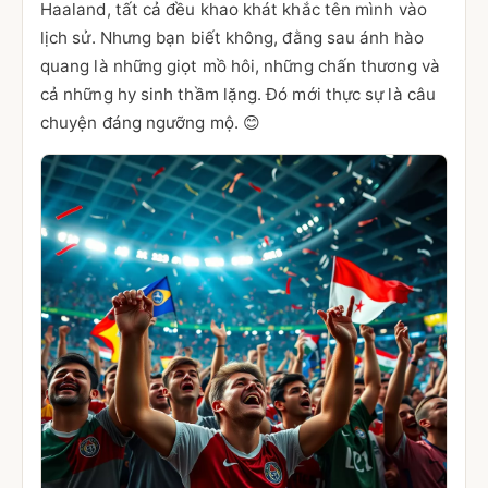
Haaland, tất cả đều khao khát khắc tên mình vào
lịch sử. Nhưng bạn biết không, đằng sau ánh hào
quang là những giọt mồ hôi, những chấn thương và
cả những hy sinh thầm lặng. Đó mới thực sự là câu
chuyện đáng ngưỡng mộ. 😊