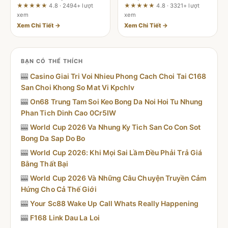
Practical Evaluation
★★★★★
4.8 · 2494+ lượt
★★★★★
4.8 · 3321+ lượt
xem
xem
Xem Chi Tiết →
Xem Chi Tiết →
BẠN CÓ THỂ THÍCH
🎰
Casino Giai Tri Voi Nhieu Phong Cach Choi Tai C168
San Choi Khong So Mat Vi Kpchlv
🎰
On68 Trung Tam Soi Keo Bong Da Noi Hoi Tu Nhung
Phan Tich Dinh Cao 0Cr5IW
🎰
World Cup 2026 Va Nhung Ky Tich San Co Con Sot
Bong Da Sap Do Bo
🎰
World Cup 2026: Khi Mọi Sai Lầm Đều Phải Trả Giá
Bằng Thất Bại
🎰
World Cup 2026 Và Những Câu Chuyện Truyền Cảm
Hứng Cho Cả Thế Giới
🎰
Your Sc88 Wake Up Call Whats Really Happening
🎰
F168 Link Dau La Loi