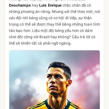
Deschamps
hay
Luis Enrique
chắc chắn đã có
những phương án riêng. Nhưng với thể thức mới, nơi
các đội nhì bảng cũng có cơ hội đi tiếp, sự thận
trọng có thể sẽ được thay thế bằng những toan tính
táo bạo hơn. Liệu một đội bóng yếu hơn có dám
chơi đôi công với Brazil hay không? Câu trả lời có
thể sẽ khiến tất cả phải ngỡ ngàng.