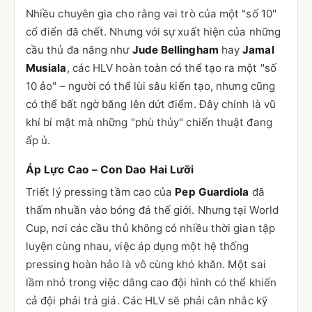
Nhiều chuyên gia cho rằng vai trò của một "số 10"
cổ điển đã chết. Nhưng với sự xuất hiện của những
cầu thủ đa năng như
Jude Bellingham
hay
Jamal
Musiala
, các HLV hoàn toàn có thể tạo ra một "số
10 ảo" – người có thể lùi sâu kiến tạo, nhưng cũng
có thể bất ngờ băng lên dứt điểm. Đây chính là vũ
khí bí mật mà những "phù thủy" chiến thuật đang
ấp ủ.
Áp Lực Cao – Con Dao Hai Lưỡi
Triết lý pressing tầm cao của
Pep Guardiola
đã
thấm nhuần vào bóng đá thế giới. Nhưng tại World
Cup, nơi các cầu thủ không có nhiều thời gian tập
luyện cùng nhau, việc áp dụng một hệ thống
pressing hoàn hảo là vô cùng khó khăn. Một sai
lầm nhỏ trong việc dâng cao đội hình có thể khiến
cả đội phải trả giá. Các HLV sẽ phải cân nhắc kỹ