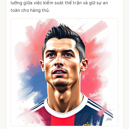
lưỡng giữa việc kiểm soát thế trận và giữ sự an
toàn cho hàng thủ.