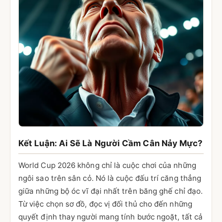
Kết Luận: Ai Sẽ Là Người Cầm Cân Nảy Mực?
World Cup 2026 không chỉ là cuộc chơi của những
ngôi sao trên sân cỏ. Nó là cuộc đấu trí căng thẳng
giữa những bộ óc vĩ đại nhất trên băng ghế chỉ đạo.
Từ việc chọn sơ đồ, đọc vị đối thủ cho đến những
quyết định thay người mang tính bước ngoặt, tất cả