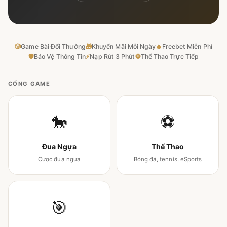
🎲
Game Bài Đổi Thưởng
🎁
Khuyến Mãi Mỗi Ngày
🔥
Freebet Miễn Phí
🛡
Bảo Vệ Thông Tin
⚡
Nạp Rút 3 Phút
⚽
Thể Thao Trực Tiếp
CỔNG GAME
🐎
⚽
Đua Ngựa
Thể Thao
Cược đua ngựa
Bóng đá, tennis, eSports
🎯