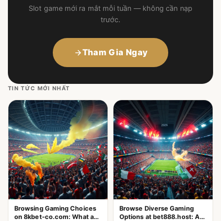
Slot game mới ra mắt mỗi tuần — không cần nạp
trước.
Tham Gia Ngay
TIN TỨC MỚI NHẤT
Browsing Gaming Choices
Browse Diverse Gaming
on 8kbet-co.com: What an
Options at bet888.host: A