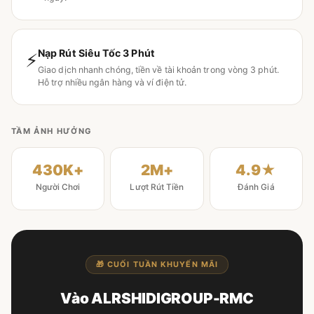
Nạp Rút Siêu Tốc 3 Phút
⚡
Giao dịch nhanh chóng, tiền về tài khoản trong vòng 3 phút.
Hỗ trợ nhiều ngân hàng và ví điện tử.
TẦM ẢNH HƯỞNG
430K+
2M+
4.9★
Người Chơi
Lượt Rút Tiền
Đánh Giá
🎁 CUỐI TUẦN KHUYẾN MÃI
Vào ALRSHIDIGROUP-RMC