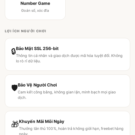
Number Game
Đoán số, xóc đĩa
LỢI ÍCH NGƯỜI CHƠI
Bảo Mật SSL 256-bit
🔒
Thông tin cá nhân và giao dịch được mã hóa tuyệt đối. Không
lo rò rỉ dữ liệu.
Bảo Vệ Người Chơi
🛡
Cam kết công bằng, không gian lận, minh bạch mọi giao
dịch.
Khuyến Mãi Mỗi Ngày
🎁
Thưởng tân thủ 100%, hoàn trả không giới hạn, freebet hàng
ngày.