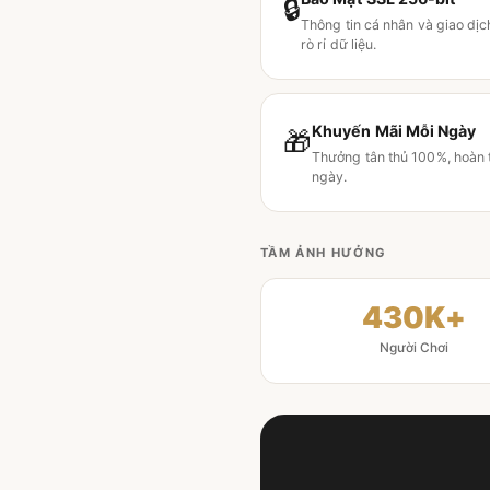
🔒
Thông tin cá nhân và giao dịc
rò rỉ dữ liệu.
Khuyến Mãi Mỗi Ngày
🎁
Thưởng tân thủ 100%, hoàn t
ngày.
TẦM ẢNH HƯỞNG
430K+
Người Chơi