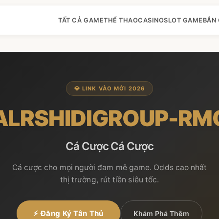
TẤT CẢ GAME
THỂ THAO
CASINO
SLOT GAME
BẮN
💎 LINK VÀO MỚI 2026
ALRSHIDIGROUP-RM
Cá Cược Cá Cược
Cá cược cho mọi người đam mê game. Odds cao nhất
thị trường, rút tiền siêu tốc.
⚡ Đăng Ký Tân Thủ
Khám Phá Thêm