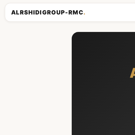
ALRSHIDIGROUP-RMC
.