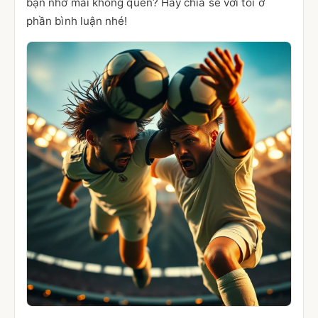
bạn nhớ mãi không quên? Hãy chia sẻ với tôi ở
phần bình luận nhé!