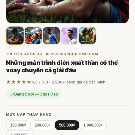
TIN TỨC CÁ CƯỢC · ALRSHIDIGROUP-RMC.COM
Những màn trình diễn xuất thần có thể
xoay chuyển cả giải đấu
★★★★★
4.8 / 5.0 · 2,988+ đánh giá đã xác minh
Đang Chơi — Odds Cao
MỨC NẠP THAM KHẢO
100.000₫
200.000₫
500.000₫
1.000.000₫