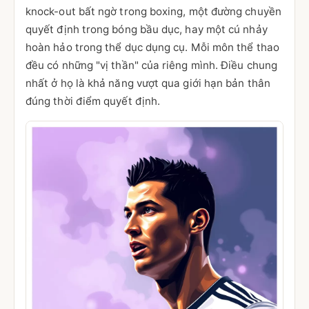
knock-out bất ngờ trong boxing, một đường chuyền
quyết định trong bóng bầu dục, hay một cú nhảy
hoàn hảo trong thể dục dụng cụ. Mỗi môn thể thao
đều có những "vị thần" của riêng mình. Điều chung
nhất ở họ là khả năng vượt qua giới hạn bản thân
đúng thời điểm quyết định.