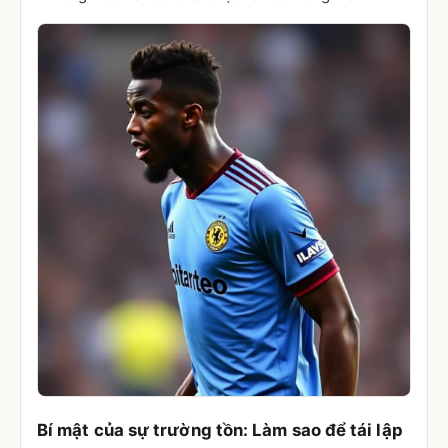
Bí mật của sự trường tồn: Làm sao để tái lập