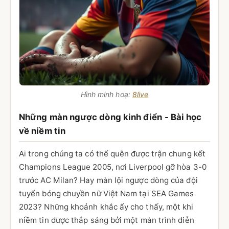
Hình minh hoạ:
8live
Những màn ngược dòng kinh điển - Bài học
về niềm tin
Ai trong chúng ta có thể quên được trận chung kết
Champions League 2005, nơi Liverpool gỡ hòa 3-0
trước AC Milan? Hay màn lội ngược dòng của đội
tuyển bóng chuyền nữ Việt Nam tại SEA Games
2023? Những khoảnh khắc ấy cho thấy, một khi
niềm tin được thắp sáng bởi một màn trình diễn