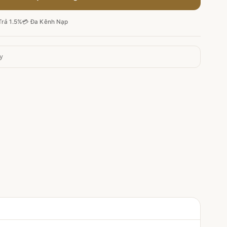
Trả 1.5%
💳 Đa Kênh Nạp
y