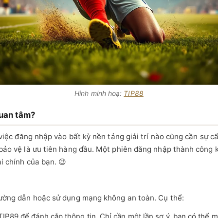
Hình minh hoạ:
TIP88
quan tâm?
việc đăng nhập vào bất kỳ nền tảng giải trí nào cũng cần sự cẩ
bảo vệ là ưu tiên hàng đầu. Một phiên đăng nhập thành công k
i chính của bạn. 😉
đường dẫn hoặc sử dụng mạng không an toàn. Cụ thể:
P89 để đánh cắp thông tin. Chỉ cần một lần sơ ý, bạn có thể mấ