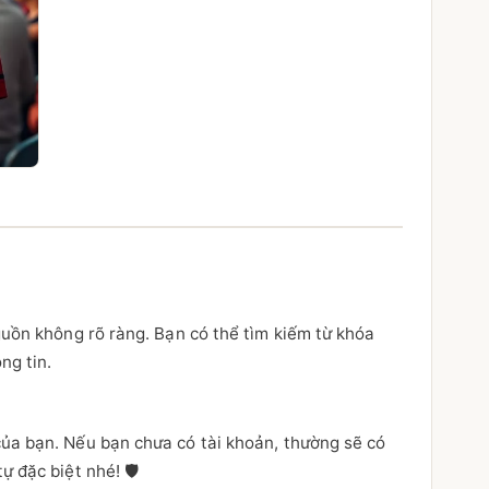
guồn không rõ ràng. Bạn có thể tìm kiếm từ khóa
ng tin.
của bạn. Nếu bạn chưa có tài khoản, thường sẽ có
 đặc biệt nhé! 🛡️