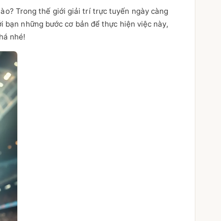
? Trong thế giới giải trí trực tuyến ngày càng
ới bạn những bước cơ bản để thực hiện việc này,
há nhé!