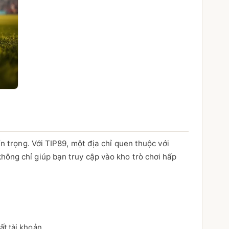
n trọng. Với TIP89, một địa chỉ quen thuộc với
hông chỉ giúp bạn truy cập vào kho trò chơi hấp
t tài khoản.