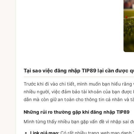
Tại sao việc đăng nhập TIP89 lại cần được 
Trước khi đi vào chi tiết, mình muốn bạn hiểu rằng 
nhiều người, việc đảm bảo tài khoản của bạn được 
dẫn mà còn giữ an toàn cho thông tin cá nhân và tà
Những rủi ro thường gặp khi đăng nhập TIP89
Mình từng thấy nhiều bạn gặp vấn đề vì nhập sai 
Link giả mạo:
Có rất nhiều trang web mạo danh TI