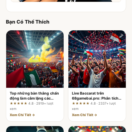
Bạn Có Thể Thích
Top những bàn thắng chấn
Live Baccarat trên
động làm câm lặng các
68gamebai.pro: Phân tích
khán đài Ngoại hạng
hành trình người dùng từ
★★★★★
4.8 · 2919+ lượt
★★★★★
4.8 · 2337+ lượt
truy cập đến hỗ trợ
xem
xem
Xem Chi Tiết →
Xem Chi Tiết →