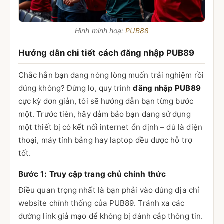
Hình minh hoạ:
PUB88
Hướng dẫn chi tiết cách đăng nhập PUB89
Chắc hẳn bạn đang nóng lòng muốn trải nghiệm rồi
đúng không? Đừng lo, quy trình
đăng nhập PUB89
cực kỳ đơn giản, tôi sẽ hướng dẫn bạn từng bước
một. Trước tiên, hãy đảm bảo bạn đang sử dụng
một thiết bị có kết nối internet ổn định – dù là điện
thoại, máy tính bảng hay laptop đều được hỗ trợ
tốt.
Bước 1: Truy cập trang chủ chính thức
Điều quan trọng nhất là bạn phải vào đúng địa chỉ
website chính thống của PUB89. Tránh xa các
đường link giả mạo để không bị đánh cắp thông tin.