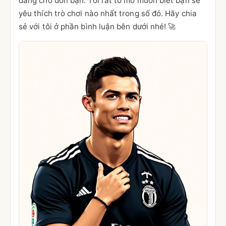
đang chờ đón bạn. Tôi rất tò mò muốn biết bạn sẽ
yêu thích trò chơi nào nhất trong số đó. Hãy chia
sẻ với tôi ở phần bình luận bên dưới nhé! 🚀