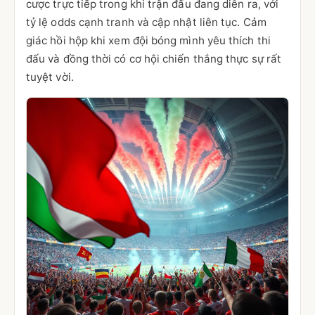
cược trực tiếp trong khi trận đấu đang diễn ra, với
tỷ lệ odds cạnh tranh và cập nhật liên tục. Cảm
giác hồi hộp khi xem đội bóng mình yêu thích thi
đấu và đồng thời có cơ hội chiến thắng thực sự rất
tuyệt vời.