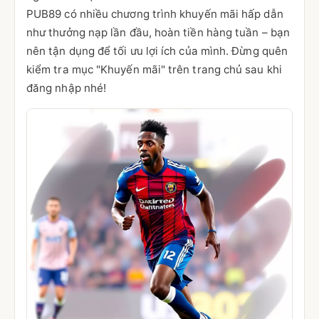
PUB89 có nhiều chương trình khuyến mãi hấp dẫn
như thưởng nạp lần đầu, hoàn tiền hàng tuần – bạn
nên tận dụng để tối ưu lợi ích của mình. Đừng quên
kiểm tra mục "Khuyến mãi" trên trang chủ sau khi
đăng nhập nhé!