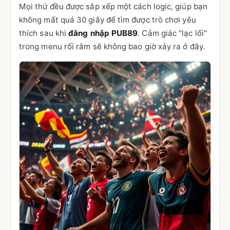
Mọi thứ đều được sắp xếp một cách logic, giúp bạn
không mất quá 30 giây để tìm được trò chơi yêu
thích sau khi
đăng nhập PUB89
. Cảm giác "lạc lối"
trong menu rối rắm sẽ không bao giờ xảy ra ở đây.