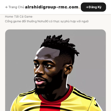
alrshidigroup-rmc.com
.
Trang Chủ
Đăng Ký
Home
›
Tất Cả Game
›
Cổng game đổi thưởng Nohu90 có thực sự phù hợp với ngườ