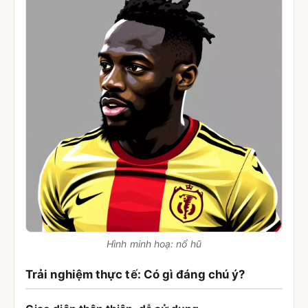
Hình minh hoạ: nổ hũ
Trải nghiệm thực tế: Có gì đáng chú ý?