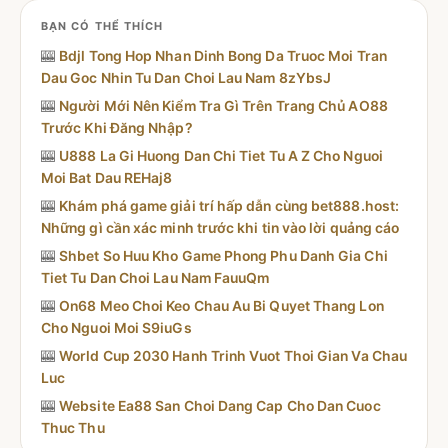
BẠN CÓ THỂ THÍCH
🎰
Bdjl Tong Hop Nhan Dinh Bong Da Truoc Moi Tran
Dau Goc Nhin Tu Dan Choi Lau Nam 8zYbsJ
🎰
Người Mới Nên Kiểm Tra Gì Trên Trang Chủ AO88
Trước Khi Đăng Nhập?
🎰
U888 La Gi Huong Dan Chi Tiet Tu A Z Cho Nguoi
Moi Bat Dau REHaj8
🎰
Khám phá game giải trí hấp dẫn cùng bet888.host:
Những gì cần xác minh trước khi tin vào lời quảng cáo
🎰
Shbet So Huu Kho Game Phong Phu Danh Gia Chi
Tiet Tu Dan Choi Lau Nam FauuQm
🎰
On68 Meo Choi Keo Chau Au Bi Quyet Thang Lon
Cho Nguoi Moi S9iuGs
🎰
World Cup 2030 Hanh Trinh Vuot Thoi Gian Va Chau
Luc
🎰
Website Ea88 San Choi Dang Cap Cho Dan Cuoc
Thuc Thu