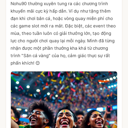
Nohu90 thường xuyên tung ra các chương trình
khuyến mãi cực kỳ hấp dẫn. Ví dụ như tặng thêm
đạn khi chơi bắn cá, hoặc vòng quay miễn phí cho
các game slot mới ra mắt. Đặc biệt, các event theo
mùa, theo tuần luôn có giải thưởng lớn, tạo động
lực cho người chơi quay lại mỗi ngày. Mình đã từng
nhận được một phần thưởng kha khá từ chương
trình "Săn cá vàng" của họ, cảm giác thực sự rất
phấn khích! 😊