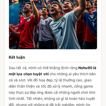
Kết luận
Sau tất cả, mình có thể khẳng định rằng
Nohu90 là
một lựa chọn tuyệt vời
cho những ai yêu thích bắn
cá và slot. Với đồ họa đẹp, tỷ lệ thưởng cao, giao
diện thân thiện và tốc độ xử lý nhanh, cổng game
này thực sự đáp ứng được cả những người chơi khó
tính nhất. Tất nhiên, không có gì là hoàn hảo tuyệt
đối, nhưng với những gì đã trải nghiệm, mình tin