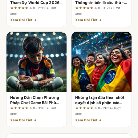
Tham Dự World Cup 2026:
Thông tin bên lề cầu thủ -
Tân Binh Đầy Hứa Hẹn
cuộc chiến nảy lửa khu
★★★★★
4.8 · 2280+ lượt
★★★★★
4.8 · 3121+ lượt
trung tuyến
xem
xem
Xem Chi Tiết →
Xem Chi Tiết →
Hướng Dẫn Chọn Phương
Những trận đấu then chốt
Pháp Chơi Game Bài Phù
quyết định số phận các
Hợp Tại Fun88.social
bảng đấu
★★★★★
4.8 · 3365+ lượt
★★★★★
4.8 · 2616+ lượt
xem
xem
Xem Chi Tiết →
Xem Chi Tiết →