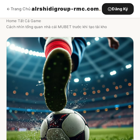
alrshidigroup-rmc.com
.
Trang Chủ
Đăng Ký
Home
›
Tất Cả Game
›
Cách nhìn tổng quan nhà cái MUBET trước khi tạo tài kho