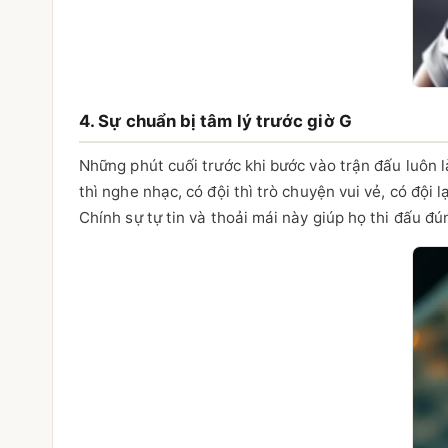
4. Sự chuẩn bị tâm lý trước giờ G
Những phút cuối trước khi bước vào trận đấu luôn l
thì nghe nhạc, có đội thì trò chuyện vui vẻ, có đội 
Chính sự tự tin và thoải mái này giúp họ thi đấu đ