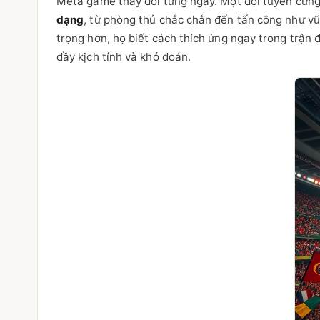
Meta game thay đổi từng ngày. Một đội tuyển cứng 
dạng
, từ phòng thủ chắc chắn đến tấn công như v
trọng hơn, họ biết cách thích ứng ngay trong trận 
đầy kịch tính và khó đoán.