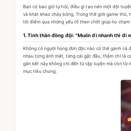
Bạn có bao giờ tự hỏi, điều gì tạo nên một đội tuyể
và khát khao cháy bỏng. Trong thế giới game thủ,
tôi điểm qua những yếu tố then chốt giúp họ chạm 
1. Tinh thần đồng đội: "Muốn đi nhanh thì đi 
Không có người hùng đơn độc nào có thể gánh cả đ
nhau từng ánh mắt, từng cái gật đầu, thậm chí là cả
gắn kết này không chỉ đến từ tập luyện mà còn từ n
mục tiêu chung.