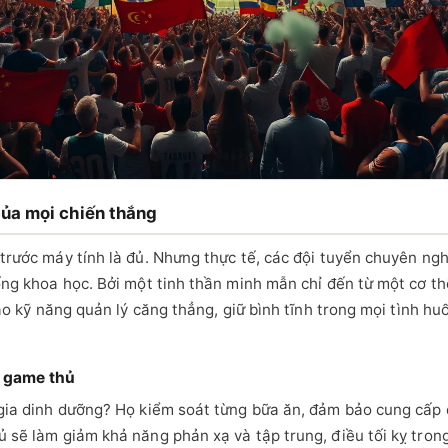
của mọi chiến thắng
trước máy tính là đủ. Nhưng thực tế, các đội tuyển chuyên ng
ống khoa học. Bởi một tinh thần minh mẫn chỉ đến từ một cơ th
ạo kỹ năng quản lý căng thẳng, giữ bình tĩnh trong mọi tình huố
a game thủ
 gia dinh dưỡng? Họ kiểm soát từng bữa ăn, đảm bảo cung cấp
 sẽ làm giảm khả năng phản xạ và tập trung, điều tối kỵ trong