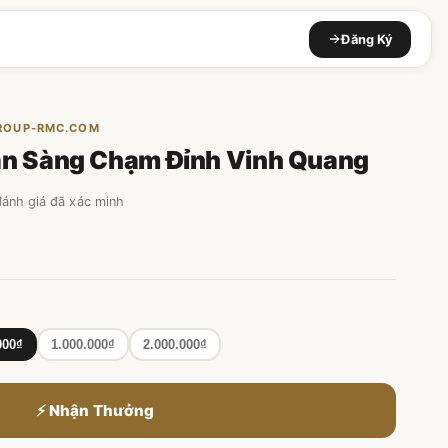
Đăng Ký
GROUP-RMC.COM
ẵn Sàng Chạm Đỉnh Vinh Quang
đánh giá đã xác minh
000₫
1.000.000₫
2.000.000₫
⚡ Nhận Thưởng