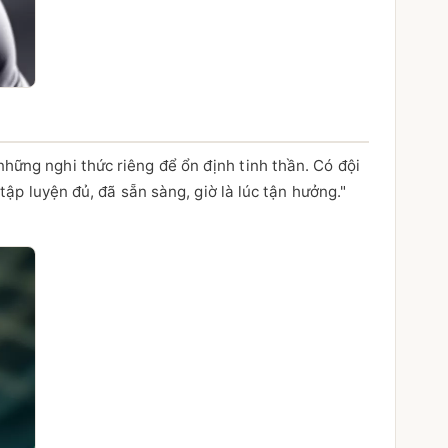
hững nghi thức riêng để ổn định tinh thần. Có đội
 tập luyện đủ, đã sẵn sàng, giờ là lúc tận hưởng."