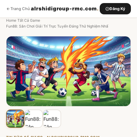
alrshidigroup-rmc.com
.
Trang Chủ
Đăng Ký
Home
›
Tất Cả Game
›
Fun88: Sân Chơi Giải Trí Trực Tuyến Đáng Thử Nghiệm Nhấ