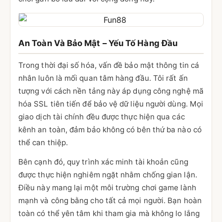
An Toàn Và Bảo Mật – Yếu Tố Hàng Đầu
Trong thời đại số hóa, vấn đề bảo mật thông tin cá
nhân luôn là mối quan tâm hàng đầu. Tôi rất ấn
tượng với cách nền tảng này áp dụng công nghệ mã
hóa SSL tiên tiến để bảo vệ dữ liệu người dùng. Mọi
giao dịch tài chính đều được thực hiện qua các
kênh an toàn, đảm bảo không có bên thứ ba nào có
thể can thiệp.
Bên cạnh đó, quy trình xác minh tài khoản cũng
được thực hiện nghiêm ngặt nhằm chống gian lận.
Điều này mang lại một môi trường chơi game lành
mạnh và công bằng cho tất cả mọi người. Bạn hoàn
toàn có thể yên tâm khi tham gia mà không lo lắng