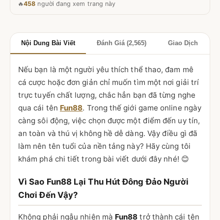
🔥
458
người đang xem trang này
Nội Dung Bài Viết
Đánh Giá (2,565)
Giao Dịch
Nếu bạn là một người yêu thích thể thao, đam mê
cá cược hoặc đơn giản chỉ muốn tìm một nơi giải trí
trực tuyến chất lượng, chắc hẳn bạn đã từng nghe
qua cái tên
Fun88
. Trong thế giới game online ngày
càng sôi động, việc chọn được một điểm đến uy tín,
an toàn và thú vị không hề dễ dàng. Vậy điều gì đã
làm nên tên tuổi của nền tảng này? Hãy cùng tôi
khám phá chi tiết trong bài viết dưới đây nhé! 😊
Vì Sao Fun88 Lại Thu Hút Đông Đảo Người
Chơi Đến Vậy?
Không phải ngẫu nhiên mà
Fun88
trở thành cái tên