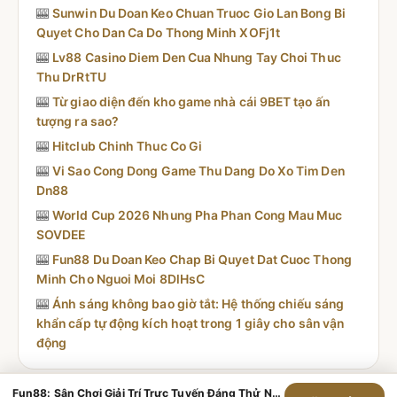
🎰
Sunwin Du Doan Keo Chuan Truoc Gio Lan Bong Bi
Quyet Cho Dan Ca Do Thong Minh XOFj1t
🎰
Lv88 Casino Diem Den Cua Nhung Tay Choi Thuc
Thu DrRtTU
🎰
Từ giao diện đến kho game nhà cái 9BET tạo ấn
tượng ra sao?
🎰
Hitclub Chinh Thuc Co Gi
🎰
Vi Sao Cong Dong Game Thu Dang Do Xo Tim Den
Dn88
🎰
World Cup 2026 Nhung Pha Phan Cong Mau Muc
SOVDEE
🎰
Fun88 Du Doan Keo Chap Bi Quyet Dat Cuoc Thong
Minh Cho Nguoi Moi 8DlHsC
🎰
Ánh sáng không bao giờ tắt: Hệ thống chiếu sáng
khẩn cấp tự động kích hoạt trong 1 giây cho sân vận
động
Fun88: Sân Chơi Giải Trí Trực Tuyến Đáng Thử Nghiệm Nhất Hiện Nay