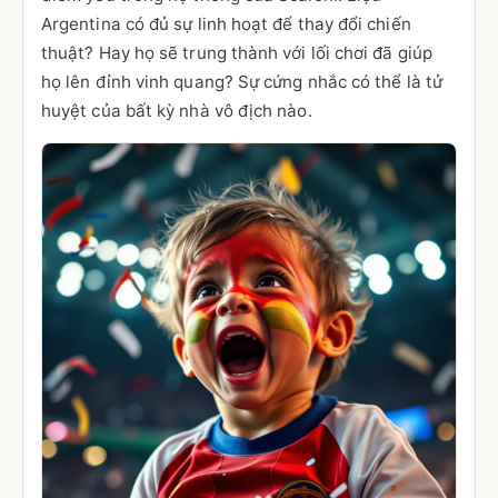
Argentina có đủ sự linh hoạt để thay đổi chiến
thuật? Hay họ sẽ trung thành với lối chơi đã giúp
họ lên đỉnh vinh quang? Sự cứng nhắc có thể là tử
huyệt của bất kỳ nhà vô địch nào.