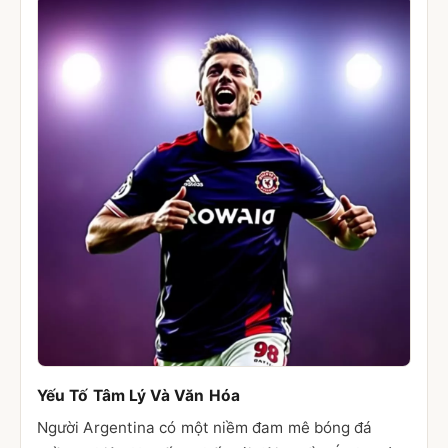
Yếu Tố Tâm Lý Và Văn Hóa
Người Argentina có một niềm đam mê bóng đá