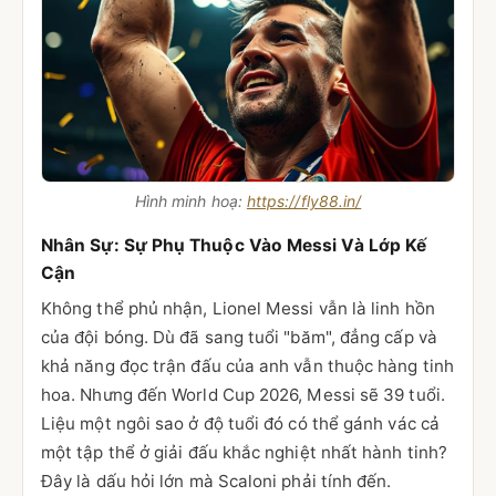
Hình minh hoạ:
https://fly88.in/
Nhân Sự: Sự Phụ Thuộc Vào Messi Và Lớp Kế
Cận
Không thể phủ nhận, Lionel Messi vẫn là linh hồn
của đội bóng. Dù đã sang tuổi "băm", đẳng cấp và
khả năng đọc trận đấu của anh vẫn thuộc hàng tinh
hoa. Nhưng đến World Cup 2026, Messi sẽ 39 tuổi.
Liệu một ngôi sao ở độ tuổi đó có thể gánh vác cả
một tập thể ở giải đấu khắc nghiệt nhất hành tinh?
Đây là dấu hỏi lớn mà Scaloni phải tính đến.