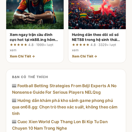
Xem ngay trận cầu đinh
Hướng dẫn theo dõi xổ số
cực hot tại nk88.ing hôm
NET88 trong hệ sinh thái
nay
casino
★★★★★
4.8 · 1999+ lượt
★★★★★
4.8 · 3329+ lượt
xem
xem
Xem Chi Tiết →
Xem Chi Tiết →
BẠN CÓ THỂ THÍCH
🎰
Football Betting Strategies From Bdjl Experts A No
Nonsense Guide For Serious Players NELQsg
🎰
Hướng dẫn khám phá kho sảnh game phong phú
qua on68.gg: Chọn trò theo xác suất, không theo cảm
tính
🎰
Cuoc Xien World Cup Thang Lon Bi Kip Tu Dan
Chuyen 10 Nam Trong Nghe