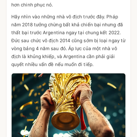
hơn chinh phục nó.
Hãy nhìn vào những nhà vô địch trước đây. Pháp
năm 2018 tưởng chừng bất khả chiến bại nhưng đã
thất bại trước Argentina ngay tại chung kết 2022.
Đức sau chức vô địch 2014 cũng sớm bị loại ngay từ
vòng bảng 4 năm sau đó. Áp lực của một nhà vô
địch là khủng khiếp, và Argentina cần phải giải
quyết nhiều vấn đề nếu muốn đi tiếp.