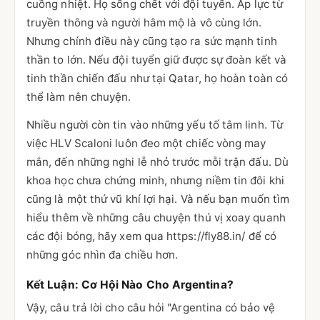
cuồng nhiệt. Họ sống chết với đội tuyển. Áp lực từ
truyền thông và người hâm mộ là vô cùng lớn.
Nhưng chính điều này cũng tạo ra sức mạnh tinh
thần to lớn. Nếu đội tuyển giữ được sự đoàn kết và
tinh thần chiến đấu như tại Qatar, họ hoàn toàn có
thể làm nên chuyện.
Nhiều người còn tin vào những yếu tố tâm linh. Từ
việc HLV Scaloni luôn đeo một chiếc vòng may
mắn, đến những nghi lễ nhỏ trước mỗi trận đấu. Dù
khoa học chưa chứng minh, nhưng niềm tin đôi khi
cũng là một thứ vũ khí lợi hại. Và nếu bạn muốn tìm
hiểu thêm về những câu chuyện thú vị xoay quanh
các đội bóng, hãy xem qua https://fly88.in/ để có
những góc nhìn đa chiều hơn.
Kết Luận: Cơ Hội Nào Cho Argentina?
Vậy, câu trả lời cho câu hỏi "Argentina có bảo vệ