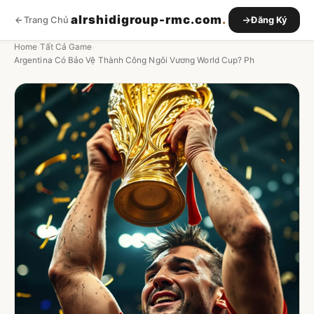
alrshidigroup-rmc.com
.
Trang Chủ
Đăng Ký
Home
›
Tất Cả Game
›
Argentina Có Bảo Vệ Thành Công Ngôi Vương World Cup? Ph