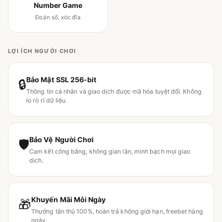
Number Game
Đoán số, xóc đĩa
LỢI ÍCH NGƯỜI CHƠI
Bảo Mật SSL 256-bit
🔒
Thông tin cá nhân và giao dịch được mã hóa tuyệt đối. Không
lo rò rỉ dữ liệu.
Bảo Vệ Người Chơi
🛡
Cam kết công bằng, không gian lận, minh bạch mọi giao
dịch.
Khuyến Mãi Mỗi Ngày
🎁
Thưởng tân thủ 100%, hoàn trả không giới hạn, freebet hàng
ngày.