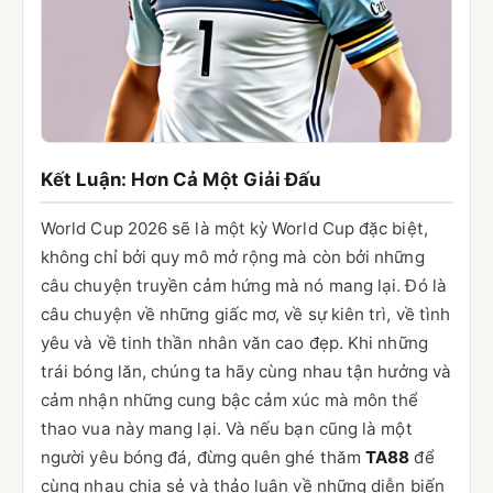
Kết Luận: Hơn Cả Một Giải Đấu
World Cup 2026 sẽ là một kỳ World Cup đặc biệt,
không chỉ bởi quy mô mở rộng mà còn bởi những
câu chuyện truyền cảm hứng mà nó mang lại. Đó là
câu chuyện về những giấc mơ, về sự kiên trì, về tình
yêu và về tinh thần nhân văn cao đẹp. Khi những
trái bóng lăn, chúng ta hãy cùng nhau tận hưởng và
cảm nhận những cung bậc cảm xúc mà môn thể
thao vua này mang lại. Và nếu bạn cũng là một
người yêu bóng đá, đừng quên ghé thăm
TA88
để
cùng nhau chia sẻ và thảo luận về những diễn biến