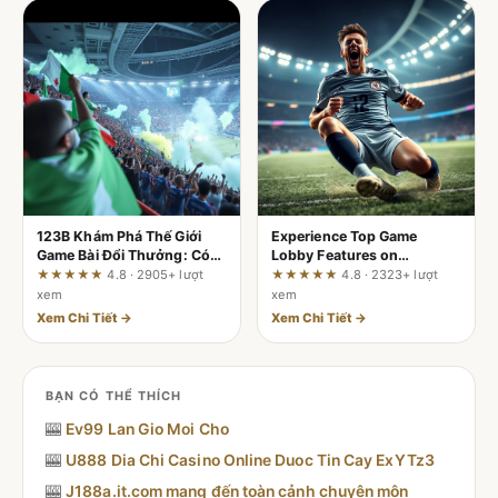
123B Khám Phá Thế Giới
Experience Top Game
Game Bài Đổi Thưởng: Có
Lobby Features on
Gì Khiến Dân Chơi Xôn
tr88sa.com: What to Check
★★★★★
4.8 · 2905+ lượt
★★★★★
4.8 · 2323+ lượt
Xao?
Before You Play
xem
xem
Xem Chi Tiết →
Xem Chi Tiết →
BẠN CÓ THỂ THÍCH
🎰
Ev99 Lan Gio Moi Cho
🎰
U888 Dia Chi Casino Online Duoc Tin Cay ExYTz3
🎰
J188a.it.com mang đến toàn cảnh chuyên môn