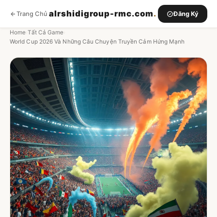
alrshidigroup-rmc.com
.
Trang Chủ
Đăng Ký
Home
›
Tất Cả Game
›
World Cup 2026 Và Những Câu Chuyện Truyền Cảm Hứng Mạnh