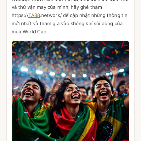
và thử vận may của mình, hãy ghé thăm
https://
TA88
.network/ để cập nhật những thông tin
mới nhất và tham gia vào không khí sôi động của
mùa World Cup.