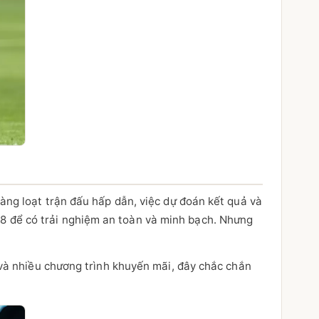
àng loạt trận đấu hấp dẫn, việc dự đoán kết quả và
8 để có trải nghiệm an toàn và minh bạch. Nhưng
n và nhiều chương trình khuyến mãi, đây chắc chắn