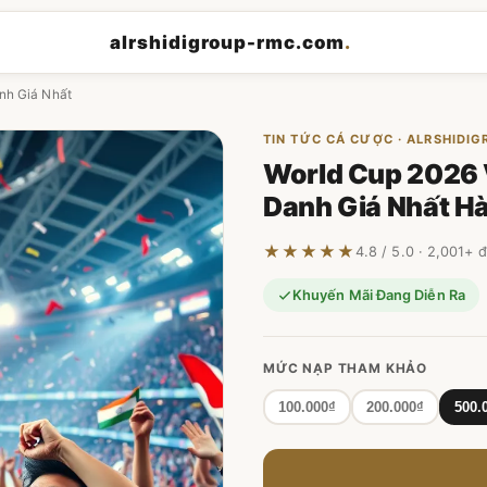
alrshidigroup-rmc.com
.
nh Giá Nhất
TIN TỨC CÁ CƯỢC · ALRSHIDI
World Cup 2026 
Danh Giá Nhất H
★★★★★
4.8 / 5.0 · 2,001+ 
Khuyến Mãi Đang Diễn Ra
MỨC NẠP THAM KHẢO
100.000₫
200.000₫
500.