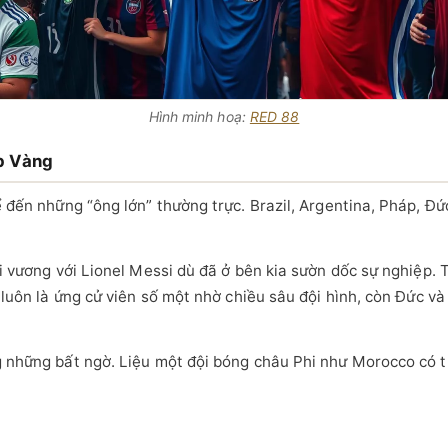
Hình minh hoạ:
RED 88
p Vàng
đến những “ông lớn” thường trực. Brazil, Argentina, Pháp, Đứ
 vương với Lionel Messi dù đã ở bên kia sườn dốc sự nghiệp. T
 luôn là ứng cử viên số một nhờ chiều sâu đội hình, còn Đức 
những bất ngờ. Liệu một đội bóng châu Phi như Morocco có th