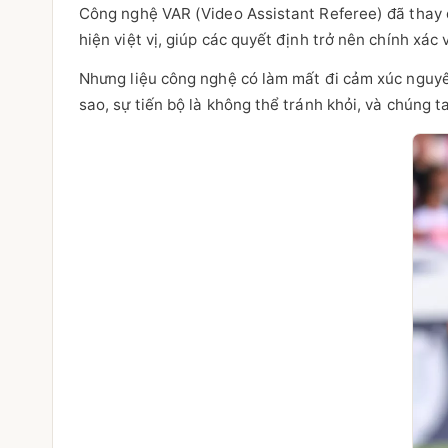
Công nghệ VAR (Video Assistant Referee) đã thay đ
hiện việt vị, giúp các quyết định trở nên chính xá
Nhưng liệu công nghệ có làm mất đi cảm xúc nguyê
sao, sự tiến bộ là không thể tránh khỏi, và chúng t