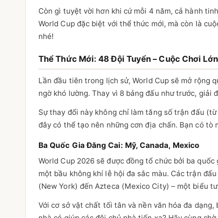
Còn gì tuyệt vời hơn khi cứ mỗi 4 năm, cả hành ti
World Cup đặc biệt với thể thức mới, mà còn là cu
nhé!
Thể Thức Mới: 48 Đội Tuyển – Cuộc Chơi Lớn
Lần đầu tiên trong lịch sử, World Cup sẽ mở rộng q
ngờ khó lường. Thay vì 8 bảng đấu như trước, giải 
Sự thay đổi này không chỉ làm tăng số trận đấu (từ
đây có thể tạo nên những cơn địa chấn. Bạn có tò 
Ba Quốc Gia Đăng Cai: Mỹ, Canada, Mexico
World Cup 2026 sẽ được đồng tổ chức bởi ba quốc 
một bầu không khí lễ hội đa sắc màu. Các trận đấu
(New York) đến Azteca (Mexico City) – một biểu tư
Với cơ sở vật chất tối tân và nền văn hóa đa dạng
nhà có giúp các đội chủ nhà tiến xa? Hãy cùng chờ