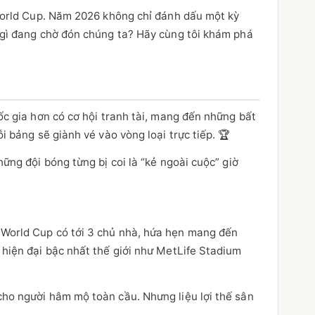
 World Cup. Năm 2026 không chỉ đánh dấu một kỳ
u gì đang chờ đón chúng ta? Hãy cùng tôi khám phá
ốc gia hơn có cơ hội tranh tài, mang đến những bất
i bảng sẽ giành vé vào vòng loại trực tiếp. 🏆
ững đội bóng từng bị coi là “kẻ ngoài cuộc” giờ
 World Cup có tới 3 chủ nhà, hứa hẹn mang đến
 hiện đại bậc nhất thế giới như MetLife Stadium
cho người hâm mộ toàn cầu. Nhưng liệu lợi thế sân