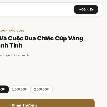
Đăng Ký
GROUP-RMC.COM
Và Cuộc Đua Chiếc Cúp Vàng
ành Tinh
đánh giá đã xác minh
000₫
1.000.000₫
2.000.000₫
⚡ Nhận Thưởng