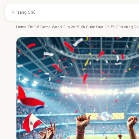
Trang Chủ
Home
›
Tất Cả Game
›
World Cup 2026 Và Cuộc Đua Chiếc Cúp Vàng Da