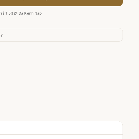
Trả 1.5%
💳 Đa Kênh Nạp
ày