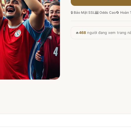
🔒 Bảo Mật SSL
🎰 Odds Cao
🔄 Hoàn 
🔥
468
người đang xem trang n