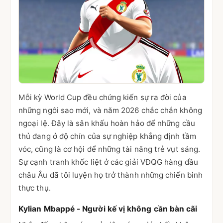
Mỗi kỳ World Cup đều chứng kiến sự ra đời của
những ngôi sao mới, và năm 2026 chắc chắn không
ngoại lệ. Đây là sân khấu hoàn hảo để những cầu
thủ đang ở độ chín của sự nghiệp khẳng định tầm
vóc, cũng là cơ hội để những tài năng trẻ vụt sáng.
Sự cạnh tranh khốc liệt ở các giải VĐQG hàng đầu
châu Âu đã tôi luyện họ trở thành những chiến binh
thực thụ.
Kylian Mbappé - Người kế vị không cần bàn cãi