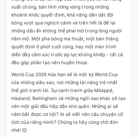
xuất chúng, bản lĩnh vững vàng trong những
khoảnh khắc quyết định, khả năng dẫn dắt đội
bóng vượt qua nghịch cảnh và trên hết là để lại
những dấu ấn không thể phai mờ trong lòng người
hâm mộ. Một pha bóng ma thuật, một bàn thắng
quyết định ở phút cuối cùng, hay một màn trình
diễn đầy cảm xúc trước áp lực khủng khiếp - tất cả
đều góp phần tạo nên huyền thoại.
World Cup 2026 hứa hẹn sẽ là một kỳ World Cup
của những siêu sao, nơi những tài năng trẻ nhất
thế giới tranh tài. Sự cạnh tranh giữa Mbappé,
Haaland, Bellingham và những ngôi sao khác sẽ tạo
nên một giải đấu hấp dẫn khó quên. Những ai sẽ
nắm bắt được cơ hội? Ai sẽ viết nên câu chuyện cổ
tích của riêng mình? Chúng ta hãy cùng chờ đón
nhé! 😊